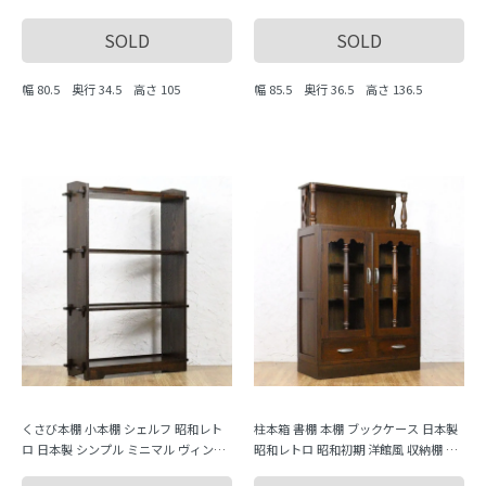
ク ヴィンテージ
ャビネット
SOLD
SOLD
幅 80.5 奥行 34.5 高さ 105
幅 85.5 奥行 36.5 高さ 136.5
くさび本棚 小本棚 シェルフ 昭和レト
柱本箱 書棚 本棚 ブックケース 日本製
ロ 日本製 シンプル ミニマル ヴィンテ
昭和レトロ 昭和初期 洋館風 収納棚 キ
ージ 木製家具 木の温もり
ャビネット