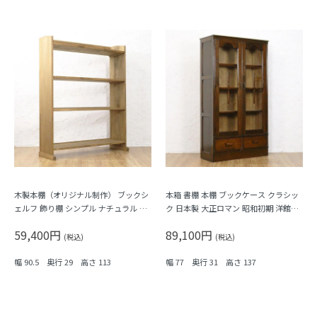
木製本棚（オリジナル制作） ブックシ
本箱 書棚 本棚 ブックケース クラシッ
ェルフ 飾り棚 シンプル ナチュラル 機
ク 日本製 大正ロマン 昭和初期 洋館風
能的 収納力
収納棚 キャビネット シェルフ アンテ
59,400円
89,100円
ィーク ヴィンテージ
(税込)
(税込)
幅 90.5 奥行 29 高さ 113
幅 77 奥行 31 高さ 137