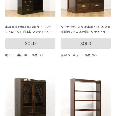
本箱 書棚 収納家具 収納力 アールデコ
ダイヤガラス入り 小本箱 引出し付き書
レトロモダン 日本製 アンティーク 骨
棚 昭和レトロ 木の温もり ナチュラル
董
シンプル 小ぶり かわいい 日本製
SOLD
SOLD
幅 91.5 奥行 30.5 高さ 148
幅 61.5 奥行 36 高さ 76.5