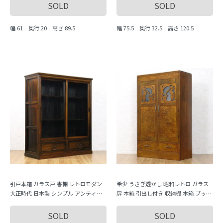
SOLD
SOLD
幅 61 奥行 20 高さ 89.5
幅 75.5 奥行 32.5 高さ 120.5
引戸本箱 ガラス戸 書棚 レトロモダン
希少 うさぎ透かし 昭和レトロ ガラス
大正時代 日本製 シンプル アンティー
扉 本箱 引出し付き 収納棚 本箱 ブック
ク ヴィンテージ
シェルフ アンティーク 骨董 日本製
SOLD
SOLD