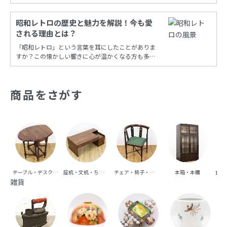
年代を調べることができる保存版一覧もあります！
昭和レトロの歴史と魅力を解説！今も愛
される理由とは？
「昭和レトロ」という言葉を耳にしたことがありま
すか？この懐かしい響きに心が温かくなる方も多い
でしょう。昭和時代の風情を再現し、今も多くの
人々に愛され続けるこの文化は、古き良き時代への
憧れと共に、日常の中に特別な彩りを添えてくれま
商品をさがす
す。
テーブル・デスク・机
座机・文机・ちゃぶ台
チェア・椅子・ベンチ・ソファ
本箱・本棚
食器
雑貨