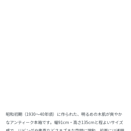
商品説明
昭和初期（1930～40年頃）に作られた、明るめの木肌が爽やか
なアンティーク本箱です。幅91cm・高さ135cmと程よいサイズ
感で、リビングや書斎などさまざまな空間に調和。前面には透明