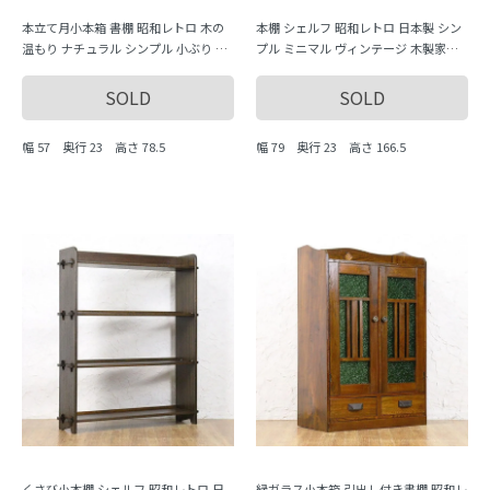
本立て月小本箱 書棚 昭和レトロ 木の
本棚 シェルフ 昭和レトロ 日本製 シン
温もり ナチュラル シンプル 小ぶり 隙
プル ミニマル ヴィンテージ 木製家具
間家具 かわいい 日本製
木の温もり 大容量 収納力 飾り棚
SOLD
SOLD
幅 57 奥行 23 高さ 78.5
幅 79 奥行 23 高さ 166.5
くさび小本棚 シェルフ 昭和レトロ 日
緑ガラス小本箱 引出し付き書棚 昭和レ