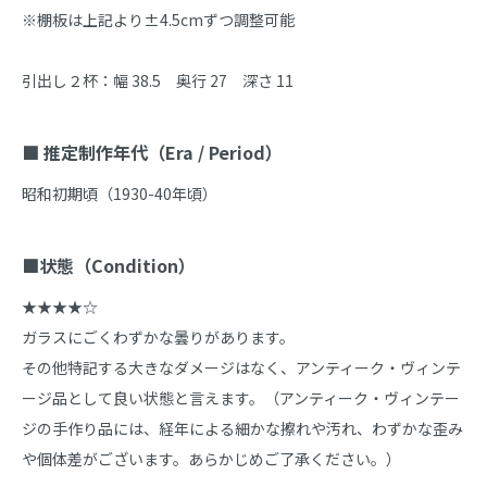
※棚板は上記より±4.5cmずつ調整可能

引出し２杯：幅 38.5　奥行 27　深さ 11

■ 推定制作年代（Era / Period）
昭和初期頃（1930-40年頃）

■状態（Condition）
★★★★☆

ガラスにごくわずかな曇りがあります。

その他特記する大きなダメージはなく、アンティーク・ヴィンテ
ージ品として良い状態と言えます。（アンティーク・ヴィンテー
ジの手作り品には、経年による細かな擦れや汚れ、わずかな歪み
や個体差がございます。あらかじめご了承ください。）
