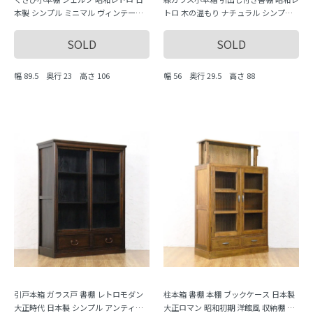
本製 シンプル ミニマル ヴィンテージ
トロ 木の温もり ナチュラル シンプル
木製家具 木の温もり（分解不可）
小ぶり 隙間家具 かわいい 日本製 ダイ
ヤガラス
SOLD
SOLD
幅 89.5 奥行 23 高さ 106
幅 56 奥行 29.5 高さ 88
引戸本箱 ガラス戸 書棚 レトロモダン
柱本箱 書棚 本棚 ブックケース 日本製
大正時代 日本製 シンプル アンティー
大正ロマン 昭和初期 洋館風 収納棚 キ