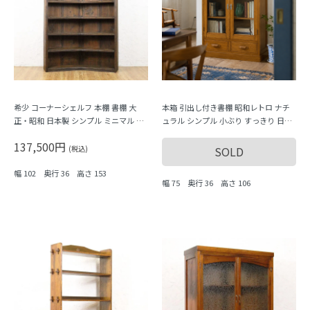
希少 コーナーシェルフ 本棚 書棚 大
本箱 引出し付き書棚 昭和レトロ ナチ
正・昭和 日本製 シンプル ミニマル ヴ
ュラル シンプル 小ぶり すっきり 日本
ィンテージ 木製家具 木の温もり ディ
製 明るめブラウン
137,500円
スプレイ 陳列棚
(税込)
SOLD
幅 102 奥行 36 高さ 153
幅 75 奥行 36 高さ 106