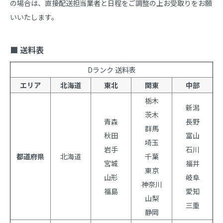
の場合は、直接配送担当業者と日程をご調整の上お受取りをお願
いいたします。

■ 送料表
Dランク 送料表
エリア
北海道
東北
関東
中部
栃木
新潟
茨木
青森
長野
群馬
秋田
富山
埼玉
岩手
石川
都道府県
北海道
千葉
宮城
福井
東京
山形
岐阜
神奈川
福島
愛知
山梨
三重
静岡