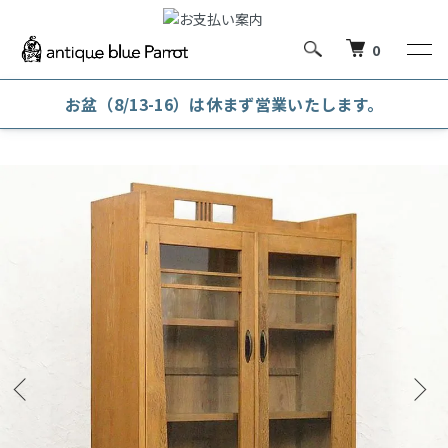
0
お盆（8/13-16）は休まず営業いたします。
ホーム
本棚・木戸本箱・ガラス戸本箱
ガラス戸本箱