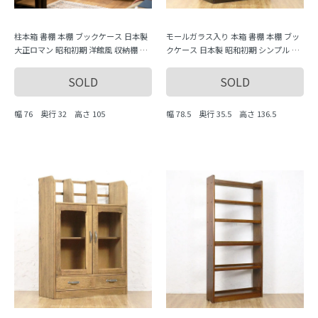
柱本箱 書棚 本棚 ブックケース 日本製
モールガラス入り 本箱 書棚 本棚 ブッ
大正ロマン 昭和初期 洋館風 収納棚 キ
クケース 日本製 昭和初期 シンプル 収
ャビネット
納棚 キャビネット
SOLD
SOLD
幅 76 奥行 32 高さ 105
幅 78.5 奥行 35.5 高さ 136.5