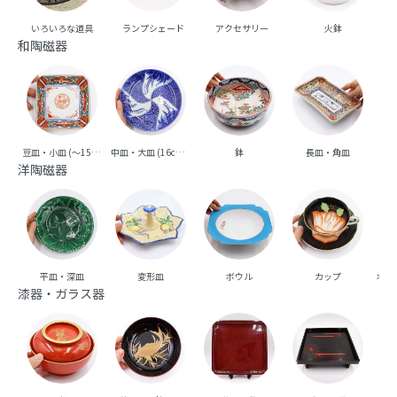
いろいろな道具
ランプシェード
アクセサリー
火鉢
和陶磁器
豆皿・小皿 (～15cm台)
中皿・大皿 (16cm台～)
鉢
長皿・角皿
向
洋陶磁器
平皿・深皿
変形皿
ボウル
カップ
ポッ
漆器・ガラス器