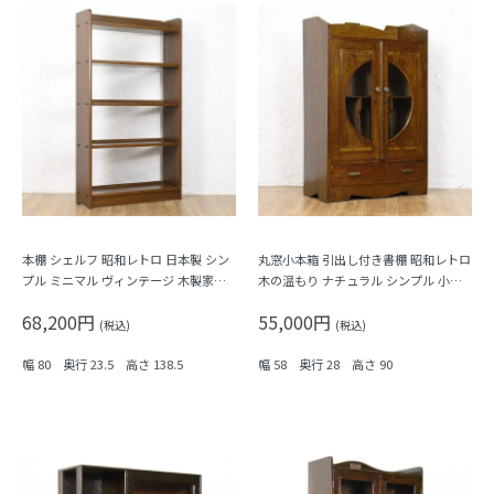
本棚 シェルフ 昭和レトロ 日本製 シン
丸窓小本箱 引出し付き書棚 昭和レトロ
プル ミニマル ヴィンテージ 木製家具
木の温もり ナチュラル シンプル 小ぶ
木の温もり
り 隙間家具 かわいい 日本製
68,200円
55,000円
(税込)
(税込)
幅 80 奥行 23.5 高さ 138.5
幅 58 奥行 28 高さ 90