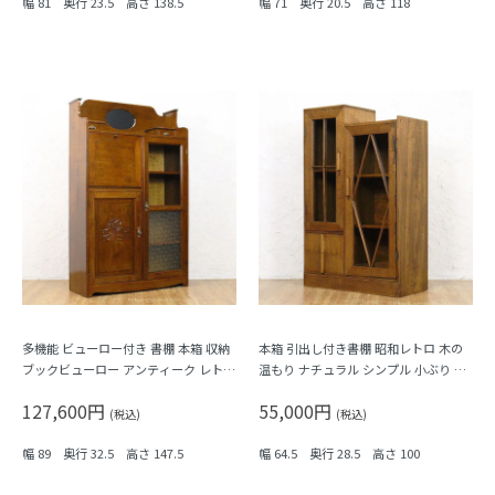
幅 81 奥行 23.5 高さ 138.5
幅 71 奥行 20.5 高さ 118
多機能 ビューロー付き 書棚 本箱 収納
本箱 引出し付き書棚 昭和レトロ 木の
ブックビューロー アンティーク レトロ
温もり ナチュラル シンプル 小ぶり 隙
昭和初期
間家具 かわいい 日本製 明るめブラウ
127,600円
55,000円
ン
(税込)
(税込)
幅 89 奥行 32.5 高さ 147.5
幅 64.5 奥行 28.5 高さ 100