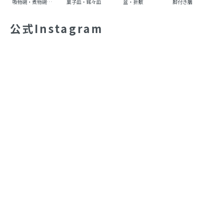
吸物碗・煮物碗・丼碗
菓子皿・銘々皿
盆・折敷
脚付き膳
重
公式Instagram