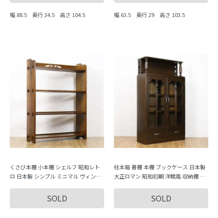
幅 88.5 奥行 34.5 高さ 104.5
幅 63.5 奥行 29 高さ 103.5
くさび本棚 小本棚 シェルフ 昭和レト
柱本箱 書棚 本棚 ブックケース 日本製
ロ 日本製 シンプル ミニマル ヴィンテ
大正ロマン 昭和初期 洋館風 収納棚 キ
ージ 木製家具 木の温もり
ャビネット
SOLD
SOLD