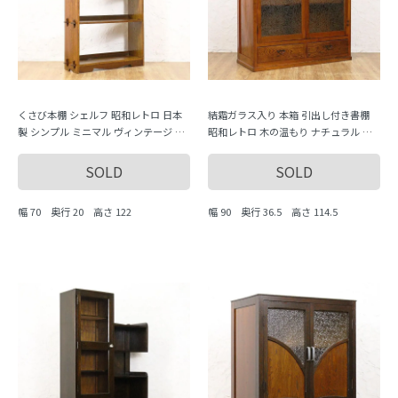
くさび本棚 シェルフ 昭和レトロ 日本
結霜ガラス入り 本箱 引出し付き書棚
製 シンプル ミニマル ヴィンテージ 木
昭和レトロ 木の温もり ナチュラル シ
製家具 木の温もり
ンプル 日本製
SOLD
SOLD
幅 70 奥行 20 高さ 122
幅 90 奥行 36.5 高さ 114.5