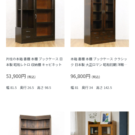
片柱の本箱 書棚 本棚 ブックケース 日
本箱 書棚 本棚 ブックケース クラシッ
本製 昭和レトロ 収納棚 キャビネット
ク 日本製 大正ロマン 昭和初期 洋館風
収納棚 キャビネット シェルフ アンテ
53,900円
96,800円
ィーク ヴィンテージ
(税込)
(税込)
幅 81.5 奥行 26.5 高さ 98.5
幅 81 奥行 34 高さ 142.5