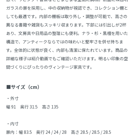
ガラスの扉を採用し、中の収納物が視認でき、コレクション棚と
しても最適です。内部の棚板は取り外し・調整が可能で、高さの
異なる書籍や雑貨もスッキリ収まります。下部には引出しが2杯
あり、文房具や日用品の整理にも便利。ナラ・杉・黒檀を用いた
構造で、アンティークならではの味わいと堅牢さを併せ持ちま
す。全体的に状態が良く、内部も清潔に保たれています。商品の
詳細な様子は紹介動画でもご確認いただけます。明るい印象の空
間づくりにぴったりのヴィンテージ家具です。

■サイズ（cm）
・外寸

幅 91　奥行 31.5　高さ 135

・内寸

扉内：幅 83.5　奥行 24 / 24 / 28　高さ 28.5 / 28.5 / 28.5
