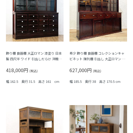
飾り棚 食器棚 大正ロマン 漆塗り 日本
希少 飾り棚 食器棚 コレクションキャ
製 四尺半 ワイド 引出しだらけ 洋館風
ビネット 陳列棚 引出し 大正ロマン 日
コレクション
本製 洋館風 更紗張り アンティーク 和
418,000円
627,000円
家具 レトロモダン
(税込)
(税込)
幅 162.5 奥行 31.5 高さ 161 cm
幅 185.5 奥行 38 高さ 170.5 cm