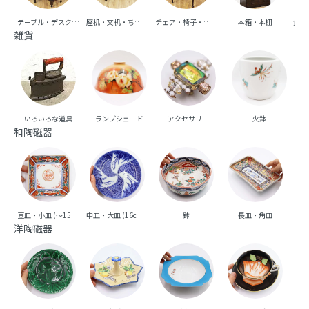
テーブル・デスク・机
座机・文机・ちゃぶ台
チェア・椅子・ベンチ・ソファ
本箱・本棚
食器
雑貨
いろいろな道具
ランプシェード
アクセサリー
火鉢
和陶磁器
豆皿・小皿 (～15cm台)
中皿・大皿 (16cm台～)
鉢
長皿・角皿
向
洋陶磁器