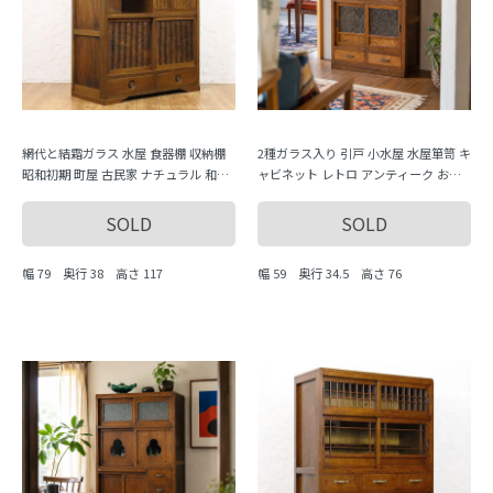
網代と結霜ガラス 水屋 食器棚 収納棚
2種ガラス入り 引戸 小水屋 水屋箪笥 キ
昭和初期 町屋 古民家 ナチュラル 和家
ャビネット レトロ アンティーク おし
具 骨董 アンティーク 日本の暮らし
ゃれ 素朴 ナチュラル かわいい 小ぶり
SOLD
SOLD
幅 79 奥行 38 高さ 117
幅 59 奥行 34.5 高さ 76