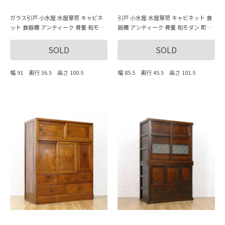
ガラス引戸 小水屋 水屋箪笥 キャビネ
引戸 小水屋 水屋箪笥 キャビネット 食
ット 食器棚 アンティーク 骨董 和モダ
器棚 アンティーク 骨董 和モダン 町屋
ン 町屋家具 大正ロマン 昭和レトロ
家具 大正ロマン 昭和レトロ ケヤキ 黒
柿
SOLD
SOLD
幅 91 奥行 36.5 高さ 100.5
幅 85.5 奥行 45.5 高さ 101.5