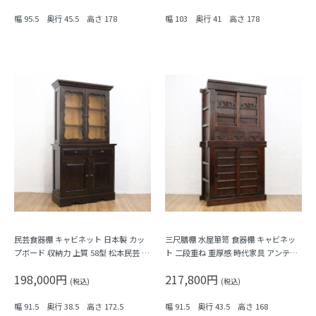
幅 95.5 奥行 45.5 高さ 178
幅 103 奥行 41 高さ 178
民芸食器棚 キャビネット 日本製 カッ
三尺膳棚 水屋箪笥 食器棚 キャビネッ
プボード 収納力 上質 58型 松本民芸 ヴ
ト 二段重ね 重厚感 時代家具 アンティ
ィンテージ家具
ーク 骨董 和モダン 町屋家具 台所 古民
198,000円
217,800円
家
(税込)
(税込)
幅 91.5 奥行 38.5 高さ 172.5
幅 91.5 奥行 43.5 高さ 168