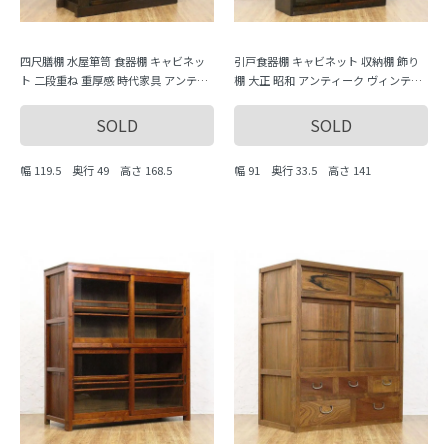
四尺膳棚 水屋箪笥 食器棚 キャビネッ
引戸食器棚 キャビネット 収納棚 飾り
ト 二段重ね 重厚感 時代家具 アンティ
棚 大正 昭和 アンティーク ヴィンテー
ーク 骨董 和モダン 町屋家具 台所 古民
ジ 日本製 洋館風 シンプル
家
SOLD
SOLD
幅 119.5 奥行 49 高さ 168.5
幅 91 奥行 33.5 高さ 141