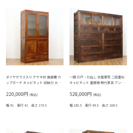
ダイヤガラス入り ケヤキ材 食器棚 カ
一間 引戸・引出し 水屋箪笥 二段重ね
ップボード キャビネット 収納力 大容
キャビネット 重厚感 時代家具 アンテ
量 日本製 木製 アンティーク シンプル
ィーク 骨董 和モダン 町屋家具 古民家
220,000円
528,000円
木の温もり
(税込)
(税込)
幅 91 奥行 41 高さ 170.5
幅 183.5 奥行 49.5 高さ 168.5