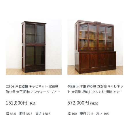
三尺引戸食器棚 キャビネット 収納棚
4枚扉 大洋棚 飾り棚 食器棚 キャビネッ
飾り棚 大正 昭和 アンティーク ヴィン
ト 大容量 収納力 クルミ材 胡桃 アンテ
テージ 日本製 洋館風 シンプル ミニマ
ィーク 洋館家具 日本製 大正ロマン
151,800円
572,000円
ル
(税込)
(税込)
幅 82.5 奥行 35.5 高さ 168.5
幅 160 奥行 72.5 高さ 195