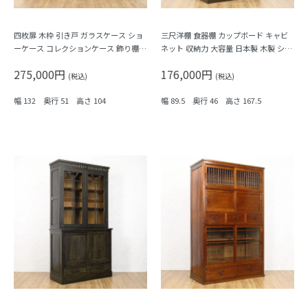
四枚扉 木枠 引き戸 ガラスケース ショ
三尺洋棚 食器棚 カップボード キャビ
ーケース コレクションケース 飾り棚
ネット 収納力 大容量 日本製 木製 シン
収納 ディスプレイ 什器
プル
275,000円
176,000円
(税込)
(税込)
幅 132 奥行 51 高さ 104
幅 89.5 奥行 46 高さ 167.5