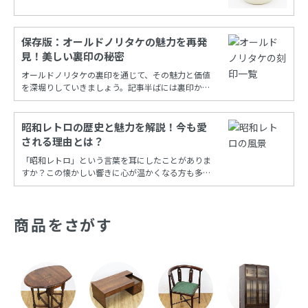
えたノリタケカンパニーリミテド(旧 日本陶器)。
保存版：オールドノリタケの魅力を再発
見！美しい裏印の秘密
オールドノリタケの裏印を通じて、その魅力と価値
を深堀りしていきましょう。記事半ばには裏印から
年代を調べることができる保存版一覧もあります！
昭和レトロの歴史と魅力を解説！今も愛
される理由とは？
「昭和レトロ」という言葉を耳にしたことがありま
すか？この懐かしい響きに心が温かくなる方も多い
でしょう。昭和時代の風情を再現し、今も多くの
人々に愛され続けるこの文化は、古き良き時代への
憧れと共に、日常の中に特別な彩りを添えてくれま
商品をさがす
す。