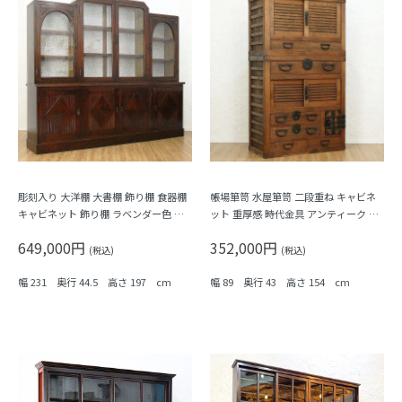
彫刻入り 大洋棚 大書棚 飾り棚 食器棚
帳場箪笥 水屋箪笥 二段重ね キャビネ
キャビネット 飾り棚 ラベンダー色 ア
ット 重厚感 時代金具 アンティーク 骨
ーツ・アンド・クラフツ アンティーク
董 和モダン 町屋家具 商家
649,000円
352,000円
洋館家具 日本製
(税込)
(税込)
幅 231 奥行 44.5 高さ 197 cm
幅 89 奥行 43 高さ 154 cm