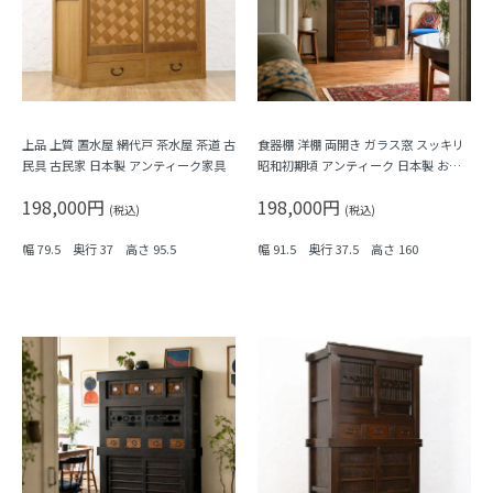
上品 上質 置水屋 網代戸 茶水屋 茶道 古
食器棚 洋棚 両開き ガラス窓 スッキリ
民具 古民家 日本製 アンティーク家具
昭和初期頃 アンティーク 日本製 おし
ゃれ シンプル 木の温もり
198,000円
198,000円
(税込)
(税込)
幅 79.5 奥行 37 高さ 95.5
幅 91.5 奥行 37.5 高さ 160