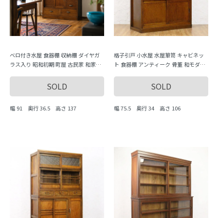
ベロ付き水屋 食器棚 収納棚 ダイヤガ
格子引戸 小水屋 水屋箪笥 キャビネッ
ラス入り 昭和初期 町屋 古民家 和家具
ト 食器棚 アンティーク 骨董 和モダン
骨董 アンティーク 日本の暮らし
町屋家具 大正ロマン 昭和レトロ おし
ゃれ
SOLD
SOLD
幅 91 奥行 36.5 高さ 137
幅 75.5 奥行 34 高さ 106