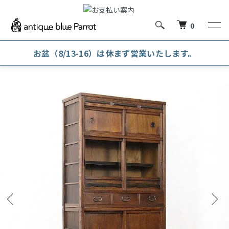
0
お盆（8/13-16）は休まず営業いたします。
ホーム
食器棚・カップボード・膳棚・水屋
和風食器棚・膳棚・水屋・飾り棚