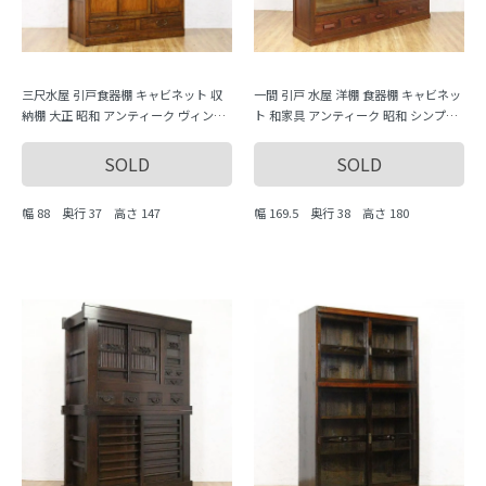
三尺水屋 引戸食器棚 キャビネット 収
一間 引戸 水屋 洋棚 食器棚 キャビネッ
納棚 大正 昭和 アンティーク ヴィンテ
ト 和家具 アンティーク 昭和 シンプル
ージ 日本製 和家具
ミニマル 見せる収納
SOLD
SOLD
幅 88 奥行 37 高さ 147
幅 169.5 奥行 38 高さ 180