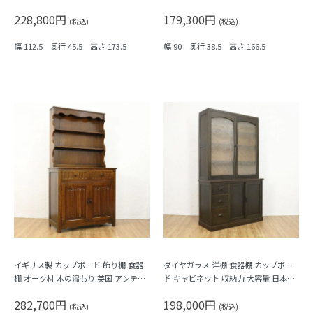
日本製 木製 大正ロマン 洋館風
昭和レトロ アンティーク 明るい色味
228,800円
179,300円
木の温もり
(税込)
(税込)
幅 112.5 奥行 45.5 高さ 173.5
幅 90 奥行 38.5 高さ 166.5
イギリス製 カップボード 飾り棚 食器
ダイヤガラス 洋棚 食器棚 カップボー
棚 オーク材 木の温もり 英国 アンティ
ド キャビネット 収納力 大容量 日本製
ーク クラシック
木製 昭和レトロ アンティーク シンプ
282,700円
198,000円
ル 木の温もり
(税込)
(税込)