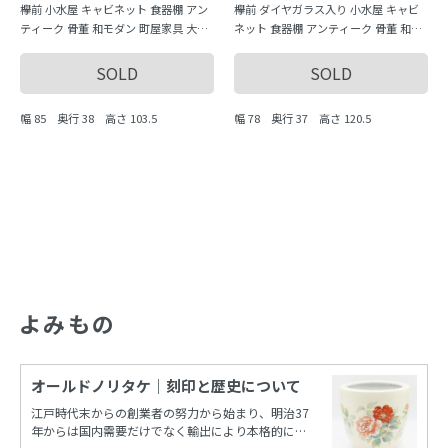
欅前 小水屋 キャビネット 食器棚 アン
欅前 ダイヤガラス入り 小水屋 キャビ
ティーク 骨董 和モダン 町屋家具 大正
ネット 食器棚 アンティーク 骨董 和モ
ロマン 昭和レトロ おしゃれ
ダン 町屋家具 大正ロマン 昭和レトロ
おしゃれ
SOLD
SOLD
幅 85 奥行 38 高さ 103.5
幅 78 奥行 37 高さ 120.5
よみもの
オールドノリタケ｜刻印と歴史について
江戸時代末からの創業者の努力から始まり、明治37
年からは国内需要だけでなく輸出により本格的に栄