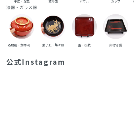
平皿・深皿
変形皿
ボウル
カップ
ポッ
漆器・ガラス器
吸物碗・煮物碗・丼碗
菓子皿・銘々皿
盆・折敷
脚付き膳
重
公式Instagram