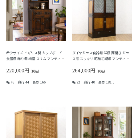
希少サイズ イギリス製 カップボード
ダイヤガラス食器棚 洋棚 両開き ガラ
食器棚 飾り棚 細幅 スリム アンティー
ス窓 スッキリ 昭和初期頃 アンティー
ク 見せる収納 オーク材
ク 日本製 おしゃれ シンプル 木の温も
220,000円
264,000円
り
(税込)
(税込)
幅 76 奥行 44 高さ 166
幅 92 奥行 40 高さ 181.5