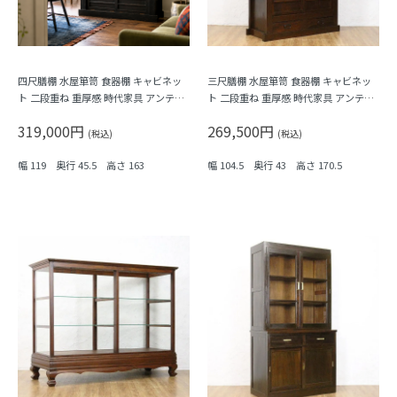
四尺膳棚 水屋箪笥 食器棚 キャビネッ
三尺膳棚 水屋箪笥 食器棚 キャビネッ
ト 二段重ね 重厚感 時代家具 アンティ
ト 二段重ね 重厚感 時代家具 アンティ
ーク 骨董 和モダン 町屋家具 台所 古民
ーク 骨董 和モダン 町屋家具 台所 古民
319,000円
269,500円
家
家
(税込)
(税込)
幅 119 奥行 45.5 高さ 163
幅 104.5 奥行 43 高さ 170.5