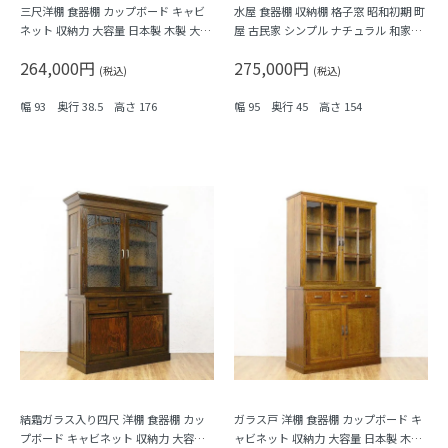
三尺洋棚 食器棚 カップボード キャビ
水屋 食器棚 収納棚 格子窓 昭和初期 町
ネット 収納力 大容量 日本製 木製 大正
屋 古民家 シンプル ナチュラル 和家具
ロマン 洋館風
骨董 アンティーク 日本の暮らし
264,000円
275,000円
(税込)
(税込)
幅 93 奥行 38.5 高さ 176
幅 95 奥行 45 高さ 154
結霜ガラス入り四尺 洋棚 食器棚 カッ
ガラス戸 洋棚 食器棚 カップボード キ
プボード キャビネット 収納力 大容量
ャビネット 収納力 大容量 日本製 木製