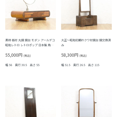
黒柿 栃材 丸鏡 鏡台 モダン アールデコ
大正～昭和初期のクワ材鏡台 鏡交換済
昭和レトロ レトロポップ 日本製 角度
み
調整付き
55,000円
58,300円
(税込)
(税込)
幅 56 奥行 30.5 高さ 55
幅 51.5 奥行 26.5 高さ 115