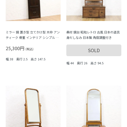
ミラー 鏡 置き型 立てかけ型 木枠 アン
桑材 鏡台 昭和レトロ 古風 日本の道具
ティーク 骨董 インテリア シンプル リ
身だしなみ 日本製 角度調整付き
メイク
25,300円
(税込)
SOLD
幅 38 奥行 2.5 高さ 147.5
幅 44 奥行 26 高さ 94.5