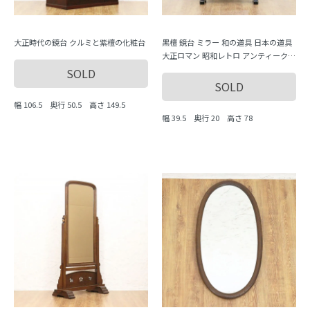
大正時代の鏡台 クルミと紫檀の化粧台
黒檀 鏡台 ミラー 和の道具 日本の道具
大正ロマン 昭和レトロ アンティーク
ヴィンテージ シンプル 古風
SOLD
SOLD
幅 106.5 奥行 50.5 高さ 149.5
幅 39.5 奥行 20 高さ 78