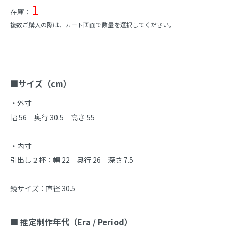
1
在庫：
複数ご購入の際は、カート画面で数量を選択してください。
商品説明
■サイズ（cm）
・外寸

幅 56　奥行 30.5　高さ 55

・内寸

引出し２杯：幅 22　奥行 26　深さ 7.5

鏡サイズ：直径 30.5

■ 推定制作年代（Era / Period）