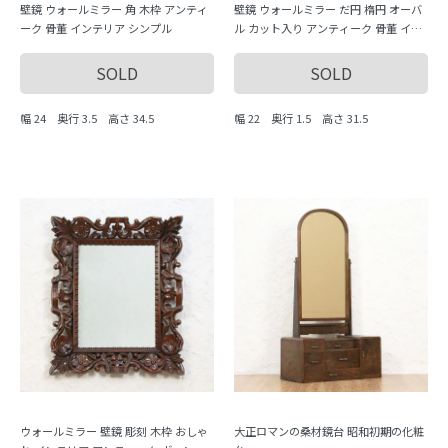
壁鏡 ウォールミラー 角 木枠 アンティ
壁鏡 ウォールミラー だ円 楕円 オーバ
ーク 骨董 インテリア シンプル
ル カット入り アンティーク 骨董 イン
テリア シンプル
SOLD
SOLD
幅 24 奥行 3.5 高さ 34.5
幅 22 奥行 1.5 高さ 31.5
ウォールミラー 壁鏡 彫刻 木枠 おしゃ
大正ロマンの桑材鏡台 昭和初期の化粧