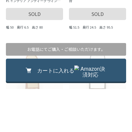
れ インテリア アンティーク ヴィンテ
台
ージ
SOLD
SOLD
幅 50 奥行 6.5 高さ 80
幅 51.5 奥行 24.5 高さ 95.5
お電話にてご購入・ご相談いただけます。
カートに入れる
昭和初期の玉杢鏡台 美しい栃材の化粧
大正～昭和初期の鏡台 栃材の趣ある和
台
製化粧台