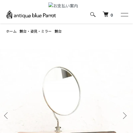
0
ホーム
鏡台・姿見・ミラー
鏡台