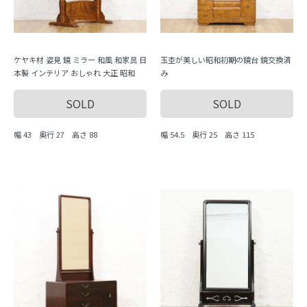
ケヤキ材 姿見 鏡 ミラー 和風 和家具 日
玉杢が美しい昭和初期の鏡台 鏡交換済
本製 インテリア おしゃれ 大正 昭和
み
SOLD
SOLD
幅 43 奥行 27 高さ 88
幅 54.5 奥行 25 高さ 115