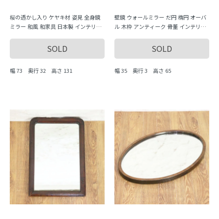
桜の透かし入り ケヤキ材 姿見 全身鏡
壁鏡 ウォールミラー だ円 楕円 オーバ
ミラー 和風 和家具 日本製 インテリア
ル 木枠 アンティーク 骨董 インテリア
おしゃれ 大正 昭和
シンプル
SOLD
SOLD
幅 73 奥行 32 高さ 131
幅 35 奥行 3 高さ 65