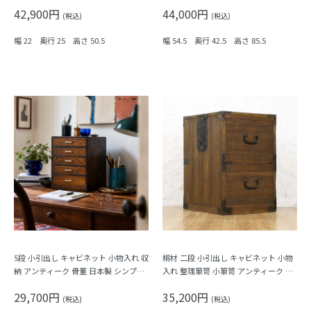
ティーク 木製 桑材
レトロ
42,900円
44,000円
(税込)
(税込)
幅 22 奥行 25 高さ 50.5
幅 54.5 奥行 42.5 高さ 85.5
5段 小引出し キャビネット 小物入れ 収
桐材 二段 小引出し キャビネット 小物
納 アンティーク 骨董 日本製 シンプル
入れ 整理箪笥 小箪笥 アンティーク 骨
ナチュラル
董 日本製 シンプル ナチュラル
29,700円
35,200円
(税込)
(税込)