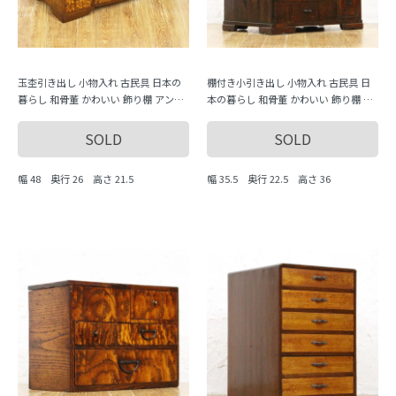
玉杢引き出し 小物入れ 古民具 日本の
棚付き小引き出し 小物入れ 古民具 日
暮らし 和骨董 かわいい 飾り棚 アンテ
本の暮らし 和骨董 かわいい 飾り棚 ア
ィーク 古風
ンティーク 古風
SOLD
SOLD
幅 48 奥行 26 高さ 21.5
幅 35.5 奥行 22.5 高さ 36