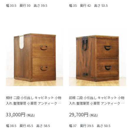
幅 30.5 奥行 30 高さ 39.5
幅 35 奥行 42 高さ 53.5
桐材 二段 小引出し キャビネット 小物
前桐 二段 小引出し キャビネット 小物
入れ 整理箪笥 小箪笥 アンティーク 骨
入れ 整理箪笥 小箪笥 アンティーク 骨
董 日本製 シンプル ナチュラル
董 日本製 シンプル ナチュラル
33,000円
29,700円
(税込)
(税込)
幅 38.5 奥行 45.5 高さ 58.5
幅 37 奥行 39.5 高さ 50.5