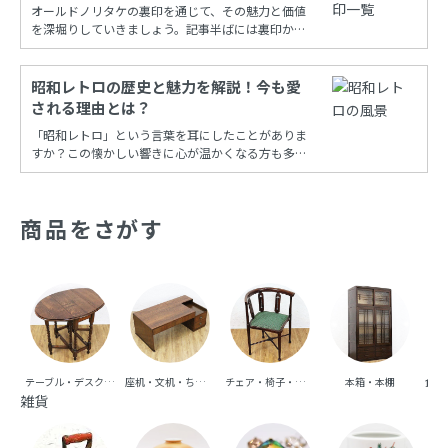
オールドノリタケの裏印を通じて、その魅力と価値
を深堀りしていきましょう。記事半ばには裏印から
年代を調べることができる保存版一覧もあります！
昭和レトロの歴史と魅力を解説！今も愛
される理由とは？
「昭和レトロ」という言葉を耳にしたことがありま
すか？この懐かしい響きに心が温かくなる方も多い
でしょう。昭和時代の風情を再現し、今も多くの
人々に愛され続けるこの文化は、古き良き時代への
憧れと共に、日常の中に特別な彩りを添えてくれま
商品をさがす
す。
テーブル・デスク・机
座机・文机・ちゃぶ台
チェア・椅子・ベンチ・ソファ
本箱・本棚
食器
雑貨