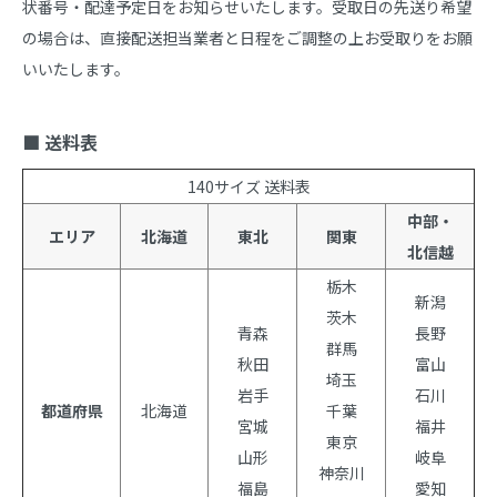
状番号・配達予定日をお知らせいたします。受取日の先送り希望
の場合は、直接配送担当業者と日程をご調整の上お受取りをお願
いいたします。

■ 送料表
140サイズ 送料表
中部・
エリア
北海道
東北
関東
北信越
栃木
新潟
茨木
青森
長野
群馬
秋田
富山
埼玉
岩手
石川
都道府県
北海道
千葉
宮城
福井
東京
山形
岐阜
神奈川
福島
愛知