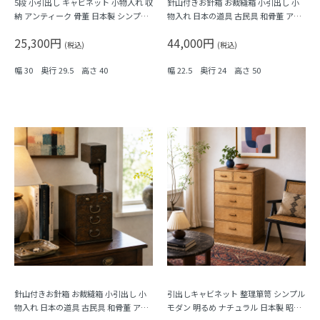
5段 小引出し キャビネット 小物入れ 収
針山付きお針箱 お裁縫箱 小引出し 小
納 アンティーク 骨董 日本製 シンプル
物入れ 日本の道具 古民具 和骨董 アン
ナチュラル
ティーク 木製 ケヤキ材
25,300円
44,000円
(税込)
(税込)
幅 30 奥行 29.5 高さ 40
幅 22.5 奥行 24 高さ 50
針山付きお針箱 お裁縫箱 小引出し 小
引出しキャビネット 整理箪笥 シンプル
物入れ 日本の道具 古民具 和骨董 アン
モダン 明るめ ナチュラル 日本製 昭和