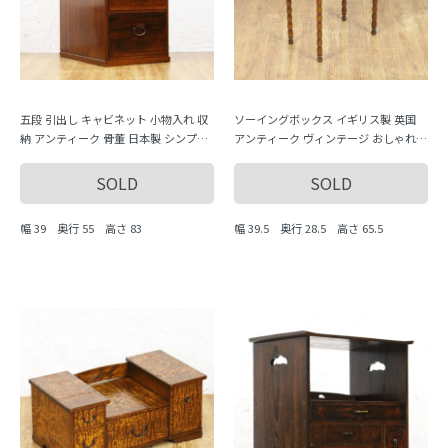
五段 引出し キャビネット 小物入れ 収
ソーイングボックス イギリス製 英国
納 アンティーク 骨董 日本製 シンプル
アンティーク ヴィンテージ おしゃれ
ナチュラル
収納力 かわいい 手芸 編み物 インテリ
ア 木製
SOLD
SOLD
幅 39 奥行 55 高さ 83
幅 39.5 奥行 28.5 高さ 65.5