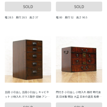
ル ナチュラル
骨董 日本製 時代金具
SOLD
SOLD
幅 28.5 奥行 28.5 高さ 37
幅 80 奥行 52 高さ 90.5
五段 小引出し 五段小引出し キャビネ
閂付き 小引出し 小物入れ 栃材 時代金
ット 小物入れ ガラス取手 収納 アンテ
具 日本製 明治 大正 日本の道具 和骨董
ィーク 骨董 日本製 シンプル ナチュラ
アンティーク 古道具
ル