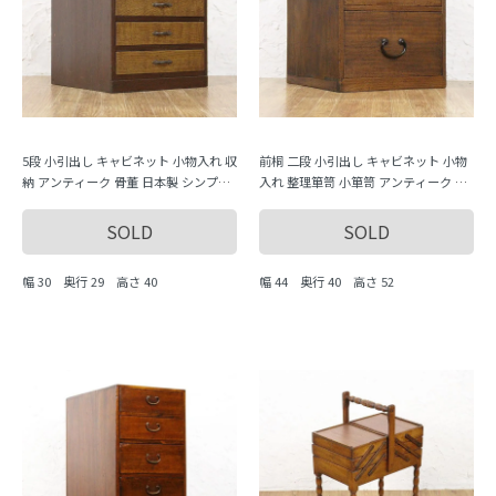
5段 小引出し キャビネット 小物入れ 収
前桐 二段 小引出し キャビネット 小物
納 アンティーク 骨董 日本製 シンプル
入れ 整理箪笥 小箪笥 アンティーク 骨
ナチュラル
董 日本製 シンプル ナチュラル
SOLD
SOLD
幅 30 奥行 29 高さ 40
幅 44 奥行 40 高さ 52