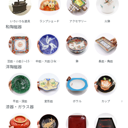
いろいろな道具
ランプシェード
アクセサリー
火鉢
和陶磁器
豆皿・小皿 (～15cm台)
中皿・大皿 (16cm台～)
鉢
長皿・角皿
向
洋陶磁器
平皿・深皿
変形皿
ボウル
カップ
ポッ
漆器・ガラス器