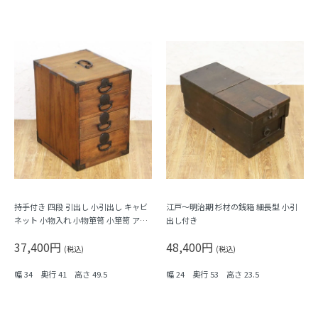
持手付き 四段 引出し 小引出し キャビ
江戸～明治期 杉材の銭箱 細長型 小引
ネット 小物入れ 小物箪笥 小箪笥 アン
出し付き
ティーク 骨董 日本製 時代金具
37,400円
48,400円
(税込)
(税込)
幅 34 奥行 41 高さ 49.5
幅 24 奥行 53 高さ 23.5