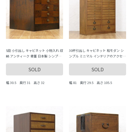
5段 小引出し キャビネット 小物入れ 収
30杯引出し キャビネット 和モダン シ
納 アンティーク 骨董 日本製 シンプル
ンプル ミニマル インテリアのアクセン
市松 チェック柄
トに 和骨董 和洋折衷 アンティーク
SOLD
SOLD
幅 30.5 奥行 31 高さ 32
幅 81 奥行 29.5 高さ 105.5