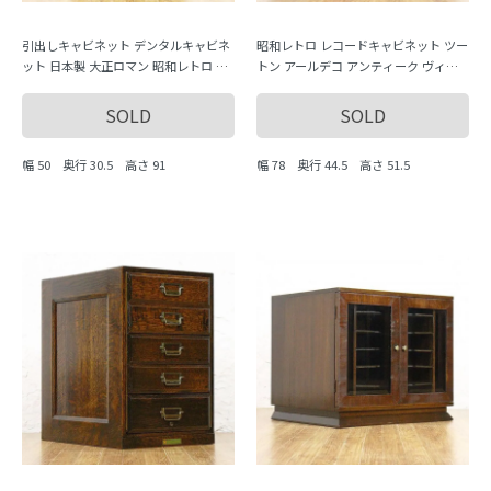
引出しキャビネット デンタルキャビネ
昭和レトロ レコードキャビネット ツー
ット 日本製 大正ロマン 昭和レトロ 薄
トン アールデコ アンティーク ヴィン
型引出し アンティーク
テージ 木製家具 日本製
SOLD
SOLD
幅 50 奥行 30.5 高さ 91
幅 78 奥行 44.5 高さ 51.5