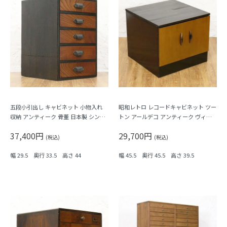
五段小引出し キャビネット 小物入れ
昭和レトロ レコードキャビネット ツー
収納 アンティーク 骨董 日本製 シンプ
トン アールデコ アンティーク ヴィン
ル ナチュラル
テージ 木製家具 日本製
37,400円
29,700円
(税込)
(税込)
幅 29.5 奥行 33.5 高さ 44
幅 45.5 奥行 45.5 高さ 39.5