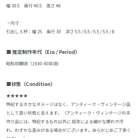
幅 30.5　奥行 40.5　高さ 46

・内寸

引出し５杯：幅 25　奥行 30　深さ 5.5 / 5.5 / 5.5 / 5.5 / 8

■ 推定制作年代（Era / Period）
昭和初期頃（1930-40年頃）

■状態（Condition）
★★★★★

特記する大きなダメージはなく、アンティーク・ヴィンテージ品
として良い状態と言えます。（アンティーク・ヴィンテージの手
作り品には、特記するもの以外に 経年による細かな擦れや汚
れ、わずかな歪みがある場合がございます。あらかじめご了承く