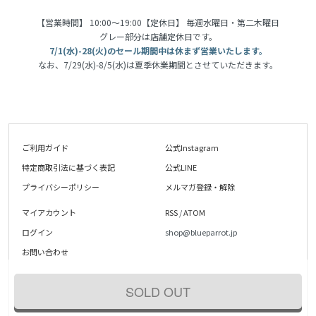
【営業時間】 10:00〜19:00【定休日】 毎週水曜日・第二木曜日
グレー部分は店舗定休日です。
7/1(水)-28(火)のセール期間中は休まず営業いたします。
なお、7/29(水)-8/5(水)は夏季休業期間とさせていただきます。
ご利用ガイド
公式Instagram
特定商取引法に基づく表記
公式LINE
プライバシーポリシー
メルマガ登録・解除
マイアカウント
RSS
/
ATOM
ログイン
shop@blueparrot.jp
お問い合わせ
SOLD OUT
© antique blue Parrot 無断転載・複写・複製を禁じます。