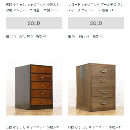
五段 小引出し キャビネット 小物入れ
レコードキャビネット アールデコ アン
収納 アンティーク 骨董 日本製 シンプ
ティーク ヴィンテージ 昭和レトロ 木
ル ナチュラル MADE IN JAPAN MITSUB
製家具 日本製
A
SOLD
SOLD
幅 30.5 奥行 40.5 高さ 46
幅 52 奥行 42 高さ 45
五段 小引出し キャビネット 小物入れ
四段 小引出し キャビネット 小物入れ