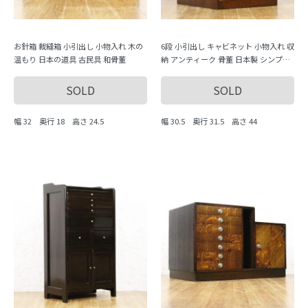
お針箱 裁縫箱 小引出し 小物入れ 木の
6段 小引出し キャビネット 小物入れ 収
温もり 日本の道具 古民具 和骨董
納 アンティーク 骨董 日本製 シンプル
ナチュラル
SOLD
SOLD
幅 32 奥行 18 高さ 24.5
幅 30.5 奥行 31.5 高さ 44