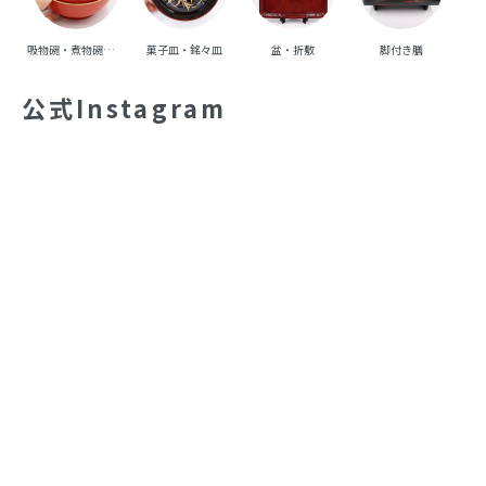
吸物碗・煮物碗・丼碗
菓子皿・銘々皿
盆・折敷
脚付き膳
重
公式Instagram