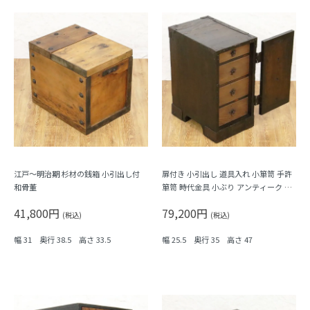
江戸～明治期 杉材の銭箱 小引出し付
扉付き 小引出し 道具入れ 小箪笥 手許
和骨董
箪笥 時代金具 小ぶり アンティーク 和
風インテリア 和骨董 和家具
41,800円
79,200円
(税込)
(税込)
幅 31 奥行 38.5 高さ 33.5
幅 25.5 奥行 35 高さ 47