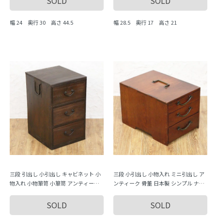
SOLD
SOLD
幅 24 奥行 30 高さ 44.5
幅 28.5 奥行 17 高さ 21
三段 引出し 小引出し キャビネット 小
三段 小引出し 小物入れ ミニ引出し ア
物入れ 小物箪笥 小箪笥 アンティーク
ンティーク 骨董 日本製 シンプル ナチ
骨董 日本製 シンプル ナチュラル
ュラル 日本製
SOLD
SOLD