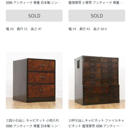
収納 アンティーク 骨董 日本製 シンプ
整理箪笥 小箪笥 アンティーク 骨董 日
ル ナチュラル
本製 シンプル ナチュラル
SOLD
SOLD
幅 30 奥行 31 高さ 47
幅 39 奥行 41 高さ 60.5
三段小引出し キャビネット 小物入れ
15杯引出しキャビネット ファイルキャ
収納 アンティーク 骨董 日本製 シンプ
ビネット 整理箪笥 収納 アンティーク