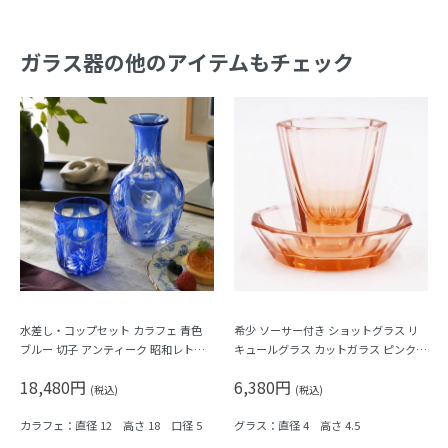
ガラス器の他のアイテムもチェック
水差し・コップセット カラフェ 青色
希少 ソーサー付き ショットグラス リ
ブルー 切子 アンティーク 昭和レトロ
キュールグラス カットガラス ピンク色
なつかしい
大正ロマン モダン アンティーク 日本
18,480円
6,380円
製 おしゃれ チェック 幾何学模様
(税込)
(税込)
カラフェ：直径 12 高さ 18 口径 5
グラス：直径 4 高さ 4.5