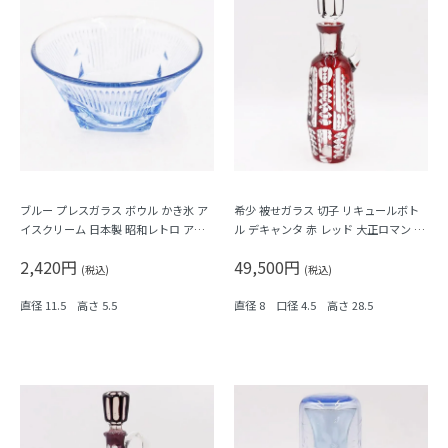
ブルー プレスガラス ボウル かき氷 ア
希少 被せガラス 切子 リキュールボト
イスクリーム 日本製 昭和レトロ アン
ル デキャンタ 赤 レッド 大正ロマン モ
ティーク
ダン アンティーク 日本製 おしゃれ 幾
2,420円
49,500円
何学模様
(税込)
(税込)
直径 11.5 高さ 5.5
直径 8 口径 4.5 高さ 28.5