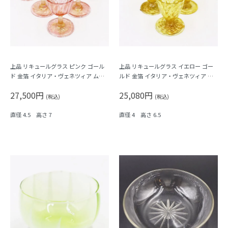
上品 リキュールグラス ピンク ゴール
上品 リキュールグラス イエロー ゴー
ド 金箔 イタリア・ヴェネツィア ムラ
ルド 金箔 イタリア・ヴェネツィア ム
ーノガラス Barovier & C. バロヴィエ
ラーノガラス Barovier & C. バロヴィ
27,500円
25,080円
エ
(税込)
(税込)
直径 4.5 高さ 7
直径 4 高さ 6.5