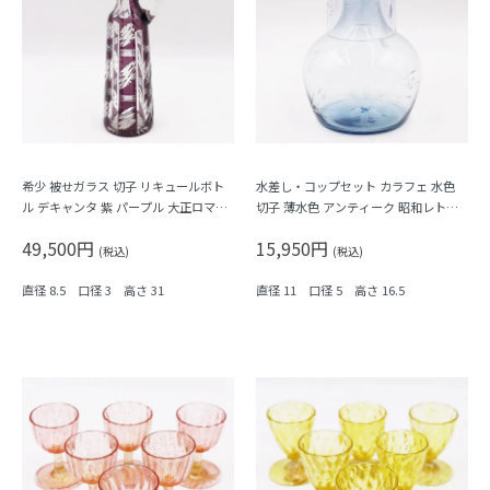
希少 被せガラス 切子 リキュールボト
水差し・コップセット カラフェ 水色
ル デキャンタ 紫 パープル 大正ロマン
切子 薄水色 アンティーク 昭和レトロ
モダン アンティーク 日本製 おしゃれ
なつかしい
49,500円
15,950円
幾何学模様
(税込)
(税込)
直径 8.5 口径 3 高さ 31
直径 11 口径 5 高さ 16.5