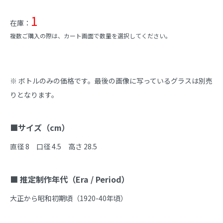
1
在庫：
複数ご購入の際は、カート画面で数量を選択してください。
商品説明
※ ボトルのみの価格です。最後の画像に写っているグラスは別売
りとなります。

■サイズ（cm）
直径 8　口径 4.5　高さ 28.5

■ 推定制作年代（Era / Period）
大正から昭和初期頃（1920-40年頃）
