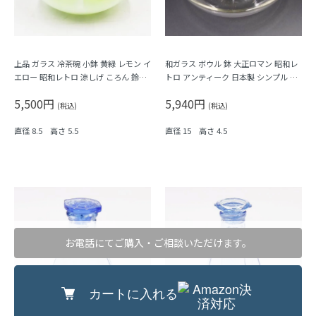
上品 ガラス 冷茶碗 小鉢 黄緑 レモン イ
和ガラス ボウル 鉢 大正ロマン 昭和レ
エロー 昭和レトロ 涼しげ ころん 鈴茶
トロ アンティーク 日本製 シンプル 素
碗
朴 おしゃれ 上品 サラダ デザート 甘
5,500円
5,940円
味
(税込)
(税込)
直径 8.5 高さ 5.5
直径 15 高さ 4.5
お電話にてご購入・ご相談いただけます。
カートに入れる