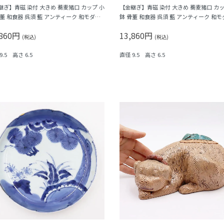
継ぎ】青磁 染付 大きめ 蕎麦猪口 カップ 小
【金継ぎ】青磁 染付 大きめ 蕎麦猪口 カッ
骨董 和食器 呉須 藍 アンティーク 和モダン
鉢 骨董 和食器 呉須 藍 アンティーク 和モ
弁花・菱・格子）B
（五弁花・菱・格子）A
,860円
13,860円
(税込)
(税込)
9.5 高さ 6.5
直径 9.5 高さ 6.5