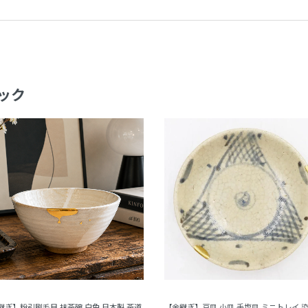
ック
継ぎ】粉引刷毛目 抹茶碗 白色 日本製 茶道
【金継ぎ】豆皿 小皿 手塩皿 ミニトレイ 染