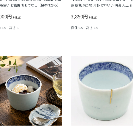
普段使い お稽古 おもてなし（桜の花びら）
須 藍色 焼き物 素朴 かわいい 明治 大正 骨
ンティーク（網・渦）B
,000円
3,850円
(税込)
(税込)
12.5 高さ 6
直径 9.5 高さ 2.5