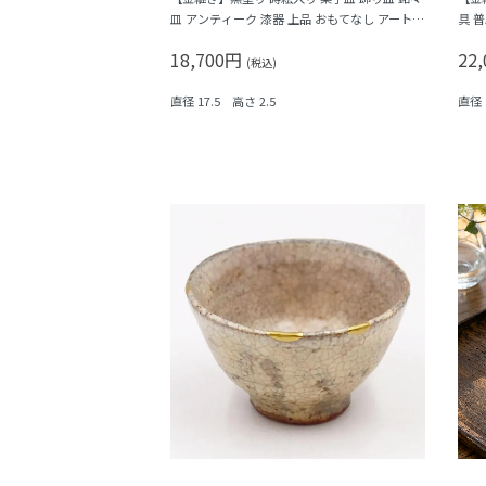
皿 アンティーク 漆器 上品 おもてなし アート
具 
（月・松・川の流れ・藁葺き屋）
18,700円
22
(税込)
直径 17.5 高さ 2.5
直径 