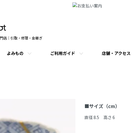
門店｜引取・修理・金継ぎ
よみもの
ご利用ガイド
店舗・アクセス
商品説明
■サイズ（cm）
直径 8.5　高さ 6
