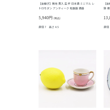
【金継ぎ】無地 貫入 盃 杯 日本酒 ミニマル レ
【金
トロモダン アンティーク 和食器 酒器
鉢 
（五
5,940円
13
(税込)
直径 7 高さ 4.5
直径 