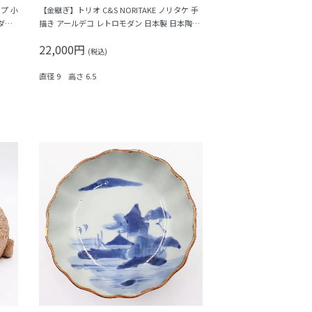
プ 小
【金継ぎ】トリオ C&S NORITAKE ノリタケ 手
ダン
描き アールデコ レトロモダン 日本製 日本陶器
会社（薄緑にピンクのバラ）
22,000円
(税込)
直径 9 高さ 6.5