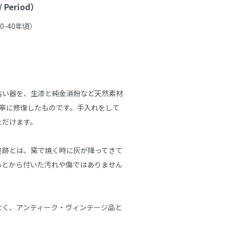
Period）
-40年頃）

古い器を、生漆と純金消粉など天然素材
丁寧に修復したものです。手入れをして
だけます。

埃跡とは、窯で焼く時に灰が降ってきて
あとから付いた汚れや傷ではありません
なく、アンティーク・ヴィンテージ品と