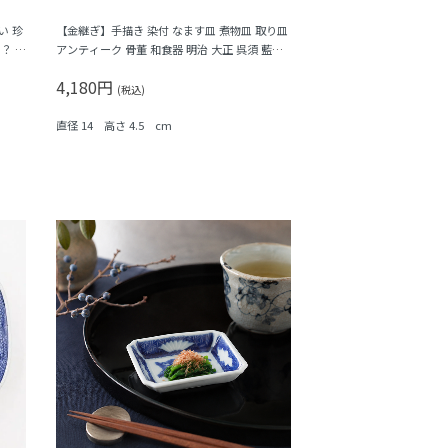
い 珍
【金継ぎ】手描き 染付 なます皿 煮物皿 取り皿
？ イ
アンティーク 骨董 和食器 明治 大正 呉須 藍
（山水）B
4,180円
(税込)
直径 14 高さ 4.5 cm