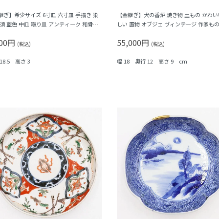
継ぎ】希少サイズ 6寸皿 六寸皿 手描き 染
【金継ぎ】犬の香炉 焼き物 土もの かわい
呉須 藍色 中皿 取り皿 アンティーク 和骨董
しい 置物 オブジェ ヴィンテージ 作家もの
器 明治 大正（松の木）
ンテリア
800円
55,000円
(税込)
(税込)
18.5 高さ 3
幅 18 奥行 12 高さ 9 cm