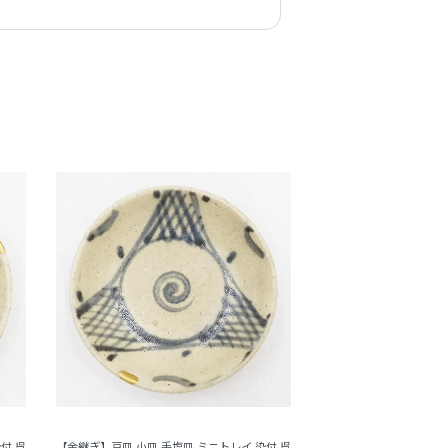
付 呉
【金継ぎ】豆皿 小皿 手塩皿 ミニトレイ 染付 呉