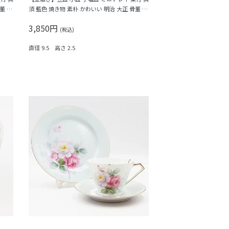
董 ア
須 藍色 焼き物 素朴 かわいい 明治 大正 骨董 ア
ンティーク（網・渦）A
3,850円
(税込)
直径 9.5 高さ 2.5