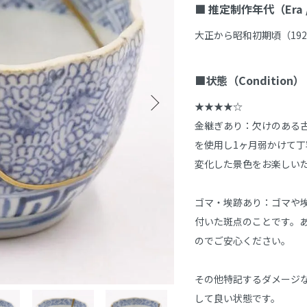
■ 推定制作年代（Era / 
大正から昭和初期頃（1920
■状態（Condition）
★★★★☆

金継ぎあり：欠けのある
を使用し1ヶ月弱かけて
変化した景色をお楽しいた
ゴマ・埃跡あり：ゴマや
付いた斑点のことです。
のでご安心ください。

その他特記するダメージ
して良い状態です。
