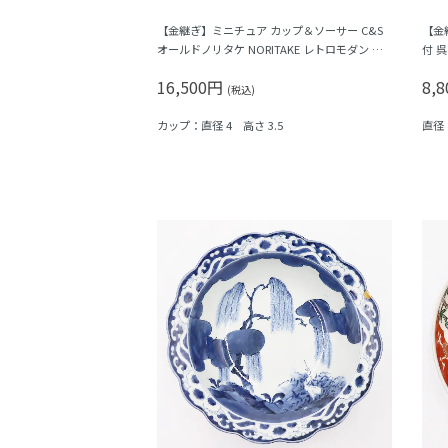
【金継ぎ】ミニチュア カップ＆ソーサー C&S
【金
オールドノリタケ NORITAKE レトロモダン 薄
付 
ピンク
和食
16,500円
8,
(税込)
カップ：直径 4 高さ 3.5
直径 