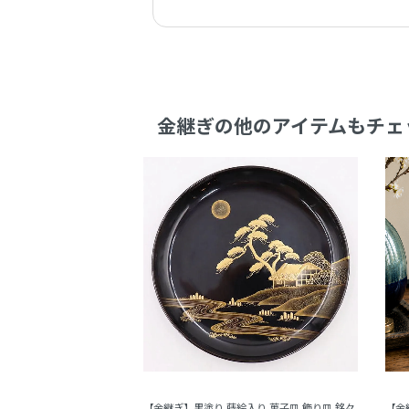
金継ぎの他のアイテムもチェ
【金継ぎ】黒塗り 蒔絵入り 菓子皿 飾り皿 銘々
【金