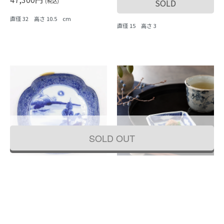
(税込)
SOLD
直径 32 高さ 10.5 cm
直径 15 高さ 3
SOLD OUT
【金継ぎ】手描き 染付 入隅 なます皿
【金継ぎ】染付 豆皿 四角形 呉須 藍 ミ
深皿 取り皿 呉須 藍 アンティーク 骨董
ニ 手塩皿 醤油皿 明治・大正 日本製 和
和食器 おしゃれ かわいい 普段使い お
食器 アンティーク 骨董（松・扇）
もてなし（みじん唐草・山水）
SOLD
SOLD