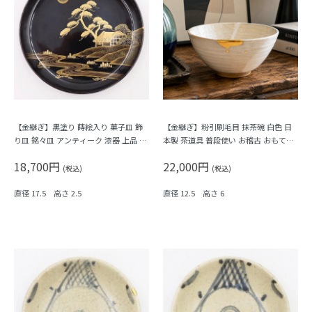
【金継ぎ】黒塗り 蒔絵入り 菓子皿 飾
【金継ぎ】粉引刷毛目 抹茶碗 白色 日
り皿 銘々皿 アンティーク 漆器 上品 お
本製 茶道具 普段使い お稽古 おもてな
もてなし アート（月・松・川の流れ・
し（桜の花びら）
18,700円
22,000円
藁葺き屋）
(税込)
(税込)
直径 17.5 高さ 2.5
直径 12.5 高さ 6