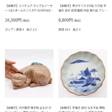
【金継ぎ】ミニチュア カップ＆ソーサ
【金継ぎ】希少サイズ 6寸皿 六寸皿 手
ー C&S オールドノリタケ NORITAKE
描き 染付 呉須 藍色 中皿 取り皿 アンテ
レトロモダン 薄ピンク
ィーク 和骨董 和食器 明治 大正（松の
16,500円
8,800円
木）
(税込)
(税込)
カップ：直径 4 高さ 3.5
直径 18.5 高さ 3
【金継ぎ】犬の香炉 焼き物 土もの か
【金継ぎ】手描き 染付 なます皿 煮物