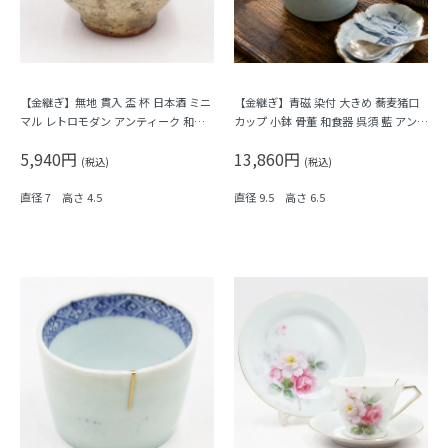
【金継ぎ】無地 貫入 盃 杯 日本酒 ミニ
【金継ぎ】青磁 染付 大きめ 蕎麦猪口
マル レトロモダン アンティーク 和食
カップ 小鉢 骨董 和食器 呉須 藍 アンテ
器 酒器
ィーク 和モダン（五弁花・菱・格子）
5,940円
13,860円
B
(税込)
(税込)
直径 7 高さ 4.5
直径 9.5 高さ 6.5