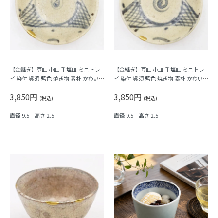
【金継ぎ】豆皿 小皿 手塩皿 ミニトレ
【金継ぎ】豆皿 小皿 手塩皿 ミニトレ
イ 染付 呉須 藍色 焼き物 素朴 かわいい
イ 染付 呉須 藍色 焼き物 素朴 かわいい
明治 大正 骨董 アンティーク（網・
明治 大正 骨董 アンティーク（網・
3,850円
3,850円
渦）B
渦）A
(税込)
(税込)
直径 9.5 高さ 2.5
直径 9.5 高さ 2.5