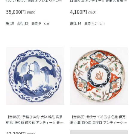
わいい 珍しい 置物 オブジェ ヴィンテ
皿 取り皿 アンティーク 骨董 和食器 明
ージ 作家もの？ インテリア
治 大正 呉須 藍（山水）B
55,000円
4,180円
(税込)
(税込)
幅 18 奥行 12 高さ 9 cm
直径 14 高さ 4.5 cm
【金継ぎ】手描き 染付 大鉢 輪花 呉須
【金継ぎ】希少サイズ 五寸 色絵 伊万
藍 紺 盛り鉢 飾り鉢 アンティーク 骨董
里 小皿 取り皿 菓子皿 アンティーク 骨
日本製 伊万里（柳、鷺、波、雲）
董 和食器（松竹・花唐草・軍配？）
47,300円