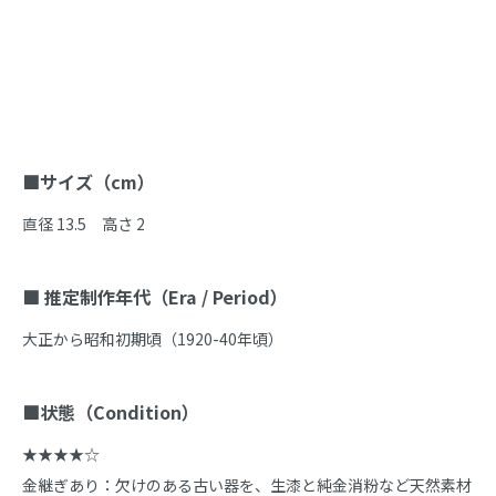
商品説明
■サイズ（cm）
直径 13.5　高さ 2

■ 推定制作年代（Era / Period）
大正から昭和初期頃（1920-40年頃）

■状態（Condition）
★★★★☆

金継ぎあり：欠けのある古い器を、生漆と純金消粉など天然素材