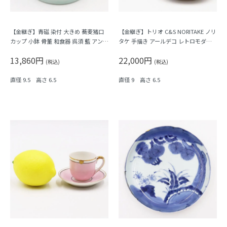
【金継ぎ】青磁 染付 大きめ 蕎麦猪口
【金継ぎ】トリオ C&S NORITAKE ノリ
カップ 小鉢 骨董 和食器 呉須 藍 アンテ
タケ 手描き アールデコ レトロモダン
ィーク 和モダン（五弁花・菱・格子）
日本製 日本陶器会社（薄緑にピンクの
13,860円
22,000円
A
バラ）
(税込)
(税込)
直径 9.5 高さ 6.5
直径 9 高さ 6.5