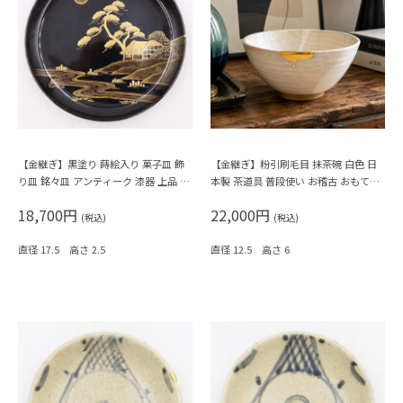
【金継ぎ】黒塗り 蒔絵入り 菓子皿 飾
【金継ぎ】粉引刷毛目 抹茶碗 白色 日
り皿 銘々皿 アンティーク 漆器 上品 お
本製 茶道具 普段使い お稽古 おもてな
もてなし アート（月・松・川の流れ・
し（桜の花びら）
18,700円
22,000円
藁葺き屋）
(税込)
(税込)
直径 17.5 高さ 2.5
直径 12.5 高さ 6