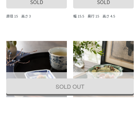
SOLD
SOLD
直径 15 高さ 3
幅 15.5 奥行 15 高さ 4.5
SOLD OUT
【金継ぎ】染付 豆皿 四角形 呉須 藍 ミ
【金継ぎ】オールドノリタケ オーバル
ニ 手塩皿 醤油皿 明治・大正 日本製 和
フリル ボウル 耳付き 脚付き NORITAK
食器 アンティーク 骨董（松・扇）
E 日本製 アンティーク（乗馬・グリー
ン・雷紋）
SOLD
SOLD