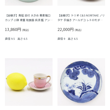
【金継ぎ】青磁 染付 大きめ 蕎麦猪口
【金継ぎ】トリオ C&S NORITAKE ノリ
カップ 小鉢 骨董 和食器 呉須 藍 アンテ
タケ 手描き アールデコ レトロモダン
ィーク 和モダン（五弁花・菱・格子）
日本製 日本陶器会社（薄緑にピンクの
13,860円
22,000円
A
バラ）
(税込)
(税込)
直径 9.5 高さ 6.5
直径 9 高さ 6.5