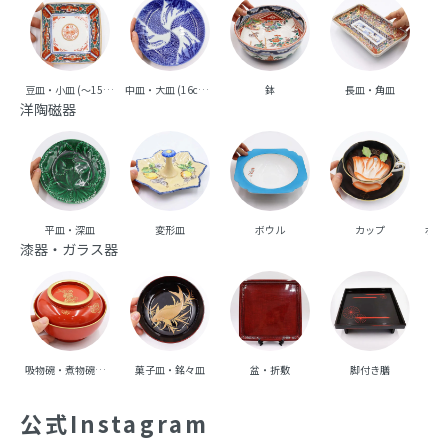
豆皿・小皿 (～15cm台)
中皿・大皿 (16cm台～)
鉢
長皿・角皿
向
洋陶磁器
平皿・深皿
変形皿
ボウル
カップ
ポッ
漆器・ガラス器
吸物碗・煮物碗・丼碗
菓子皿・銘々皿
盆・折敷
脚付き膳
重
公式Instagram