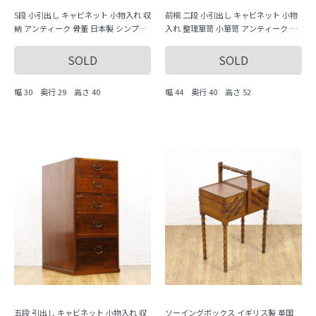
5段 小引出し キャビネット 小物入れ 収
前桐 二段 小引出し キャビネット 小物
納 アンティーク 骨董 日本製 シンプル
入れ 整理箪笥 小箪笥 アンティーク 骨
ナチュラル
董 日本製 シンプル ナチュラル
SOLD
SOLD
幅 30 奥行 29 高さ 40
幅 44 奥行 40 高さ 52
五段 引出し キャビネット 小物入れ 収
ソーイングボックス イギリス製 英国