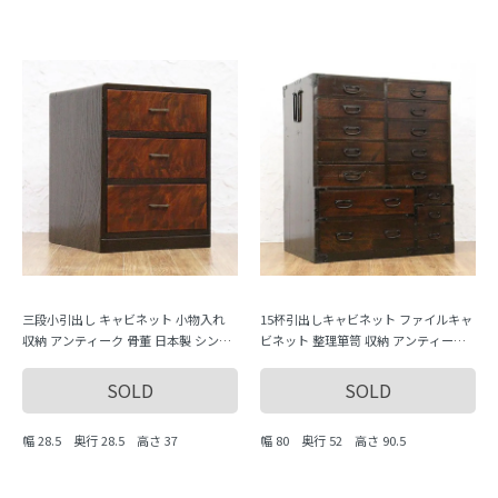
三段小引出し キャビネット 小物入れ
15杯引出しキャビネット ファイルキャ
収納 アンティーク 骨董 日本製 シンプ
ビネット 整理箪笥 収納 アンティーク
ル ナチュラル
骨董 日本製 時代金具
SOLD
SOLD
幅 28.5 奥行 28.5 高さ 37
幅 80 奥行 52 高さ 90.5