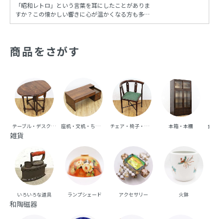
「昭和レトロ」という言葉を耳にしたことがありま
すか？この懐かしい響きに心が温かくなる方も多い
でしょう。昭和時代の風情を再現し、今も多くの
人々に愛され続けるこの文化は、古き良き時代への
憧れと共に、日常の中に特別な彩りを添えてくれま
商品をさがす
す。
テーブル・デスク・机
座机・文机・ちゃぶ台
チェア・椅子・ベンチ・ソファ
本箱・本棚
食器
雑貨
いろいろな道具
ランプシェード
アクセサリー
火鉢
和陶磁器