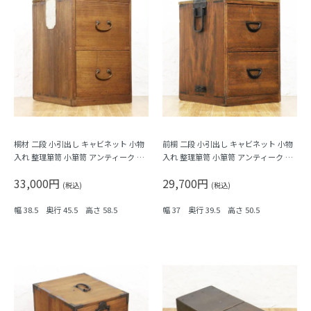
桐材 二段 小引出し キャビネット 小物
前桐 二段 小引出し キャビネット 小物
入れ 整理箪笥 小箪笥 アンティーク 骨
入れ 整理箪笥 小箪笥 アンティーク 骨
董 日本製 シンプル ナチュラル
董 日本製 シンプル ナチュラル
33,000円
29,700円
(税込)
(税込)
幅 38.5 奥行 45.5 高さ 58.5
幅 37 奥行 39.5 高さ 50.5