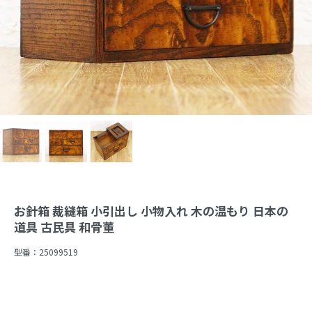
お針箱 裁縫箱 小引出し 小物入れ 木の温もり 日本の
道具 古民具 和骨董
型番：
25099519