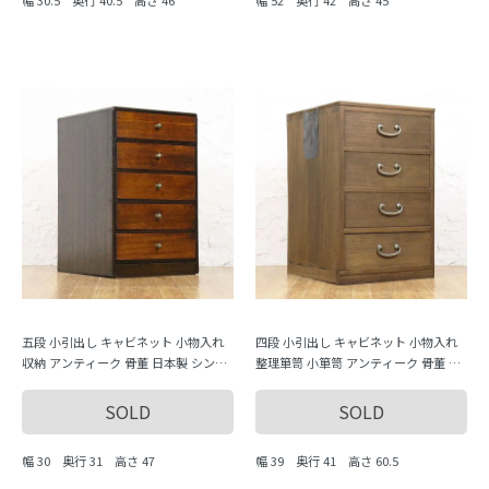
幅 30.5 奥行 40.5 高さ 46
幅 52 奥行 42 高さ 45
五段 小引出し キャビネット 小物入れ
四段 小引出し キャビネット 小物入れ
収納 アンティーク 骨董 日本製 シンプ
整理箪笥 小箪笥 アンティーク 骨董 日
ル ナチュラル
本製 シンプル ナチュラル
SOLD
SOLD
幅 30 奥行 31 高さ 47
幅 39 奥行 41 高さ 60.5