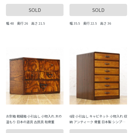
ィーク 古風
ンティーク 古風
SOLD
SOLD
幅 48 奥行 26 高さ 21.5
幅 35.5 奥行 22.5 高さ 36
お針箱 裁縫箱 小引出し 小物入れ 木の
6段 小引出し キャビネット 小物入れ 収
温もり 日本の道具 古民具 和骨董
納 アンティーク 骨董 日本製 シンプル
ナチュラル