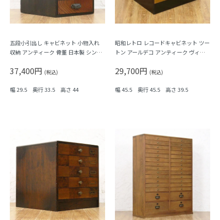
五段小引出し キャビネット 小物入れ
昭和レトロ レコードキャビネット ツー
収納 アンティーク 骨董 日本製 シンプ
トン アールデコ アンティーク ヴィン
ル ナチュラル
テージ 木製家具 日本製
37,400円
29,700円
(税込)
(税込)
幅 29.5 奥行 33.5 高さ 44
幅 45.5 奥行 45.5 高さ 39.5