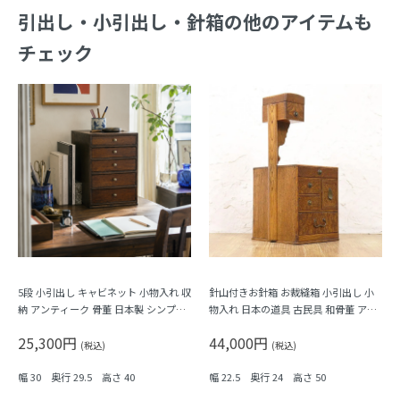
引出し・小引出し・針箱の他のアイテムも
チェック
5段 小引出し キャビネット 小物入れ 収
針山付きお針箱 お裁縫箱 小引出し 小
納 アンティーク 骨董 日本製 シンプル
物入れ 日本の道具 古民具 和骨董 アン
ナチュラル
ティーク 木製 ケヤキ材
25,300円
44,000円
(税込)
(税込)
幅 30 奥行 29.5 高さ 40
幅 22.5 奥行 24 高さ 50