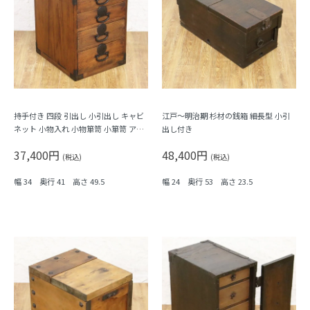
持手付き 四段 引出し 小引出し キャビ
江戸～明治期 杉材の銭箱 細長型 小引
ネット 小物入れ 小物箪笥 小箪笥 アン
出し付き
ティーク 骨董 日本製 時代金具
37,400円
48,400円
(税込)
(税込)
幅 34 奥行 41 高さ 49.5
幅 24 奥行 53 高さ 23.5