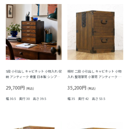
5段 小引出し キャビネット 小物入れ 収
桐材 二段 小引出し キャビネット 小物
納 アンティーク 骨董 日本製 シンプル
入れ 整理箪笥 小箪笥 アンティーク 骨
ナチュラル
董 日本製 シンプル ナチュラル
29,700円
35,200円
(税込)
(税込)
幅 30.5 奥行 30 高さ 39.5
幅 35 奥行 42 高さ 53.5