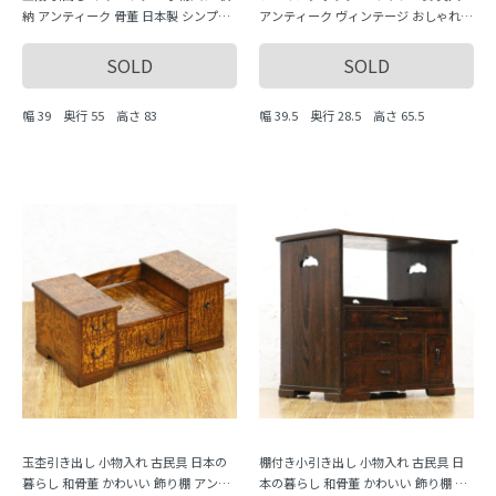
納 アンティーク 骨董 日本製 シンプル
アンティーク ヴィンテージ おしゃれ
ナチュラル
収納力 かわいい 手芸 編み物 インテリ
ア 木製
SOLD
SOLD
幅 39 奥行 55 高さ 83
幅 39.5 奥行 28.5 高さ 65.5
玉杢引き出し 小物入れ 古民具 日本の
棚付き小引き出し 小物入れ 古民具 日
暮らし 和骨董 かわいい 飾り棚 アンテ
本の暮らし 和骨董 かわいい 飾り棚 ア