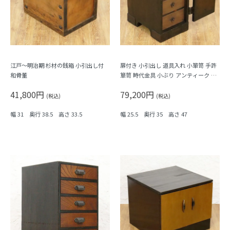
江戸～明治期 杉材の銭箱 小引出し付
扉付き 小引出し 道具入れ 小箪笥 手許
和骨董
箪笥 時代金具 小ぶり アンティーク 和
風インテリア 和骨董 和家具
41,800円
79,200円
(税込)
(税込)
幅 31 奥行 38.5 高さ 33.5
幅 25.5 奥行 35 高さ 47