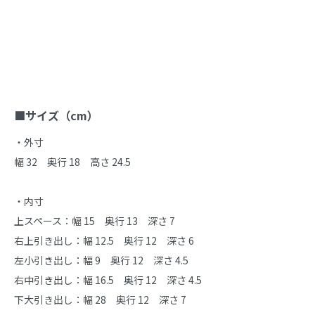
商品説明
■サイズ（cm）
・外寸

幅 32　奥行 18　高さ 24.5

・内寸

上スペース：幅 15　奥行 13　深さ 7

右上引き出し：幅 12.5　奥行 12　深さ 6

左小引き出し：幅 9　奥行 12　深さ 4.5

右中引き出し：幅 16.5　奥行 12　深さ 4.5

下大引き出し：幅 28　奥行 12　深さ 7
