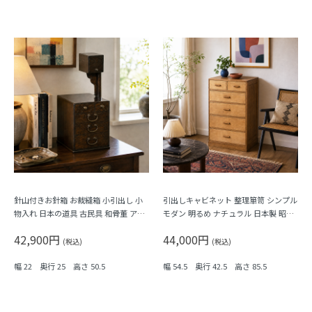
針山付きお針箱 お裁縫箱 小引出し 小
引出しキャビネット 整理箪笥 シンプル
物入れ 日本の道具 古民具 和骨董 アン
モダン 明るめ ナチュラル 日本製 昭和
ティーク 木製 桑材
レトロ
42,900円
44,000円
(税込)
(税込)
幅 22 奥行 25 高さ 50.5
幅 54.5 奥行 42.5 高さ 85.5