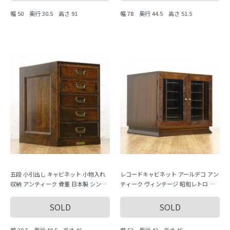
幅 50 奥行 30.5 高さ 91
幅 78 奥行 44.5 高さ 51.5
五段 小引出し キャビネット 小物入れ
レコードキャビネット アールデコ アン
収納 アンティーク 骨董 日本製 シンプ
ティーク ヴィンテージ 昭和レトロ 木
ル ナチュラル MADE IN JAPAN MITSUB
製家具 日本製
A
SOLD
SOLD