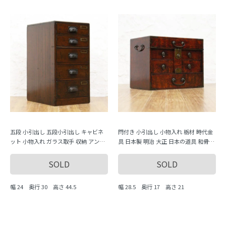
五段 小引出し 五段小引出し キャビネ
閂付き 小引出し 小物入れ 栃材 時代金
ット 小物入れ ガラス取手 収納 アンテ
具 日本製 明治 大正 日本の道具 和骨董
ィーク 骨董 日本製 シンプル ナチュラ
アンティーク 古道具
ル
SOLD
SOLD
幅 24 奥行 30 高さ 44.5
幅 28.5 奥行 17 高さ 21