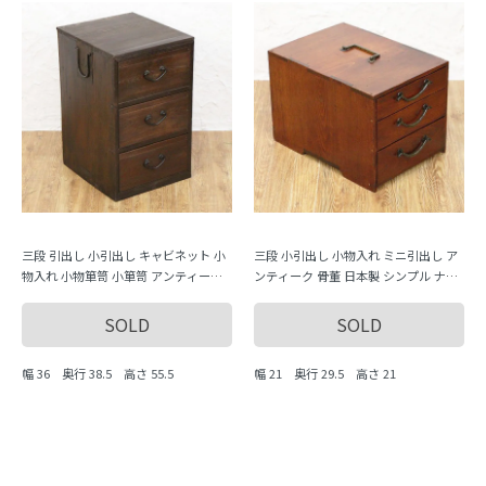
三段 引出し 小引出し キャビネット 小
三段 小引出し 小物入れ ミニ引出し ア
物入れ 小物箪笥 小箪笥 アンティーク
ンティーク 骨董 日本製 シンプル ナチ
骨董 日本製 シンプル ナチュラル
ュラル 日本製
SOLD
SOLD
幅 36 奥行 38.5 高さ 55.5
幅 21 奥行 29.5 高さ 21