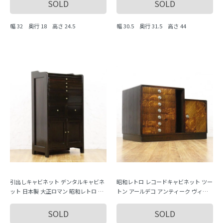
SOLD
SOLD
幅 32 奥行 18 高さ 24.5
幅 30.5 奥行 31.5 高さ 44
引出しキャビネット デンタルキャビネ
昭和レトロ レコードキャビネット ツー
ット 日本製 大正ロマン 昭和レトロ 薄
トン アールデコ アンティーク ヴィン
型引出し アンティーク
テージ 木製家具 日本製
SOLD
SOLD