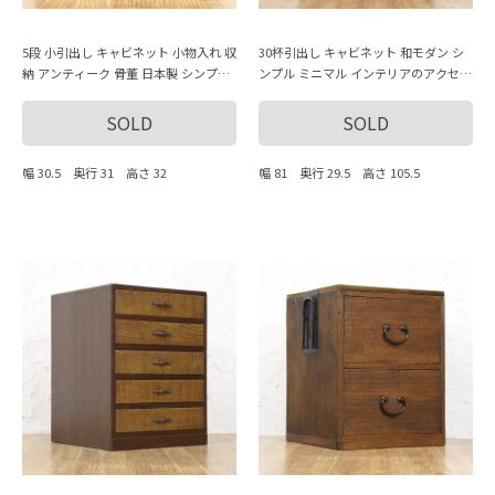
5段 小引出し キャビネット 小物入れ 収
30杯引出し キャビネット 和モダン シ
納 アンティーク 骨董 日本製 シンプル
ンプル ミニマル インテリアのアクセン
市松 チェック柄
トに 和骨董 和洋折衷 アンティーク
SOLD
SOLD
幅 30.5 奥行 31 高さ 32
幅 81 奥行 29.5 高さ 105.5