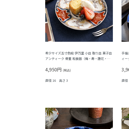
希少サイズ五寸色絵 伊万里 小皿 取り皿 菓子皿
手描
アンティーク 骨董 和食器（梅・寿・唐花・
ィー
菱）
福寿
4,950円
3,
(税込)
直径 16 高さ 3
直径 