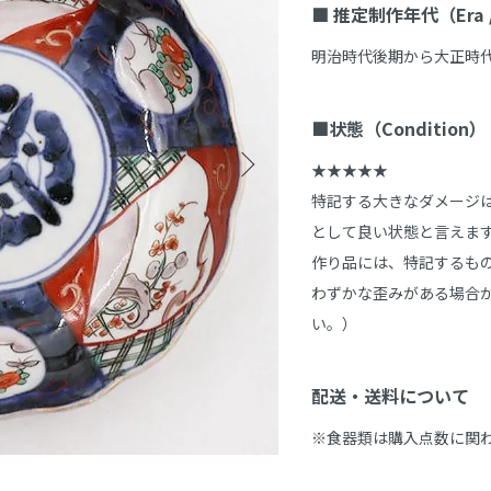
■ 推定制作年代（Era / 
明治時代後期から大正時代頃（
■状態（Condition）
★★★★★

特記する大きなダメージ
として良い状態と言えま
作り品には、特記するもの
わずかな歪みがある場合
い。）

配送・送料について
※食器類は購入点数に関