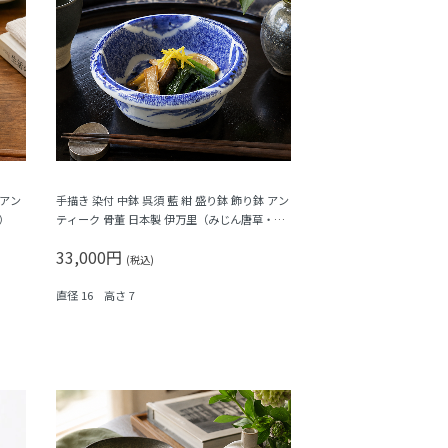
 アン
手描き 染付 中鉢 呉須 藍 紺 盛り鉢 飾り鉢 アン
）
ティーク 骨董 日本製 伊万里（みじん唐草・山
水）
33,000円
(税込)
直径 16 高さ 7