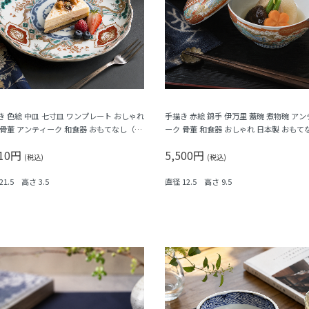
き 色絵 中皿 七寸皿 ワンプレート おしゃれ
手描き 赤絵 錦手 伊万里 蓋碗 煮物碗 アン
 骨董 アンティーク 和食器 おもてなし（松
ーク 骨董 和食器 おしゃれ 日本製 おもて
・三つ葉・鳳凰・菊・菱）
華やか（鳳凰・菊唐草・シダ）
910円
5,500円
(税込)
(税込)
21.5 高さ 3.5
直径 12.5 高さ 9.5