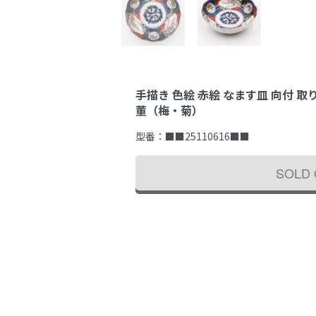
手描き 色絵 赤絵 なます皿 向付 取
董（梅・菊）
型番：
■■25110616■■
SOLD