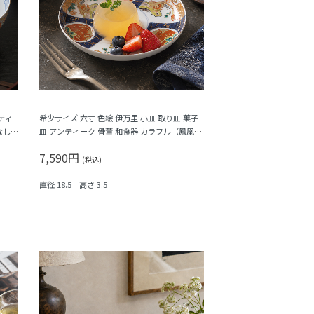
ティ
希少サイズ 六寸 色絵 伊万里 小皿 取り皿 菓子
なし
皿 アンティーク 骨董 和食器 カラフル（鳳凰・
尾長鳥・橘・瓢箪・松・菱）
7,590円
(税込)
直径 18.5 高さ 3.5