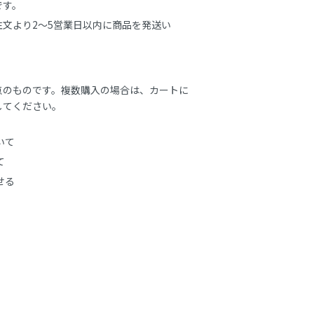
す。

文より2～5営業日以内に商品を発送い
点のものです。複数購入の場合は、カートに
してください。
いて
て
せる