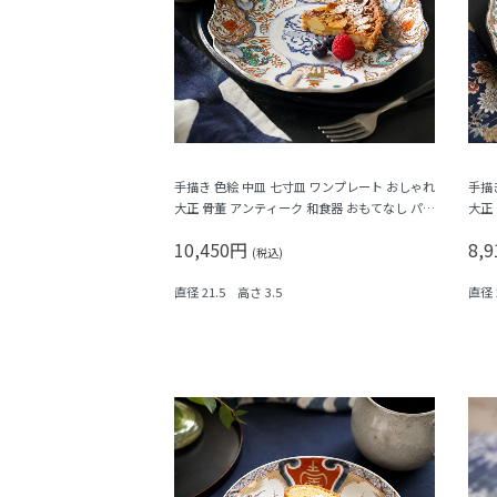
手描き 色絵 中皿 七寸皿 ワンプレート おしゃれ
手描
大正 骨董 アンティーク 和食器 おもてなし パス
大正
テル（唐花・唐草・鳳凰・立湧・盆栽？）
竹梅
10,450円
8,
(税込)
直径 21.5 高さ 3.5
直径 