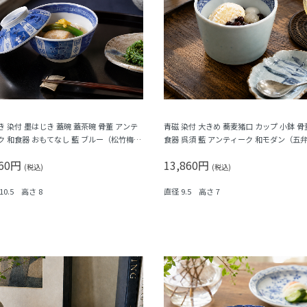
き 染付 墨はじき 蓋碗 蓋茶碗 骨董 アンテ
青磁 染付 大きめ 蕎麦猪口 カップ 小鉢 骨
ク 和食器 おもてなし 藍 ブルー（松竹梅・
食器 呉須 藍 アンティーク 和モダン（五
）
菱・格子）
960円
13,860円
(税込)
(税込)
10.5 高さ 8
直径 9.5 高さ 7