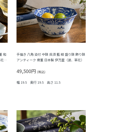
董 和
手描き 八角 染付 中鉢 呉須 藍 紺 盛り鉢 飾り鉢
弁花・
アンティーク 骨董 日本製 伊万里（波、草花）
49,500円
(税込)
幅 19.5 奥行 19.5 高さ 11.5