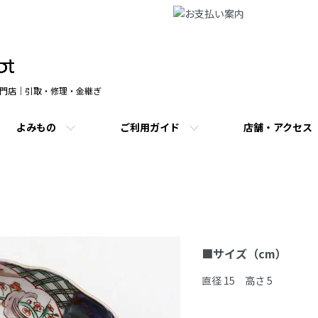
門店｜引取・修理・金継ぎ
よみもの
ご利用ガイド
店舗・アクセス
商品説明
■サイズ（cm）
直径 15　高さ 5
