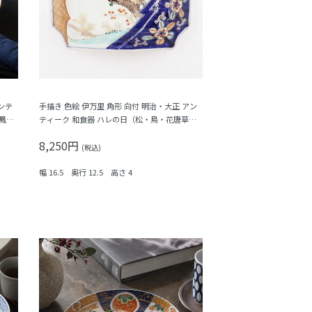
ンテ
手描き 色絵 伊万里 角形 向付 明治・大正 アン
鳳
ティーク 和食器 ハレの日（松・鳥・花唐草・
菱・シダ）
8,250円
(税込)
幅 16.5 奥行 12.5 高さ 4