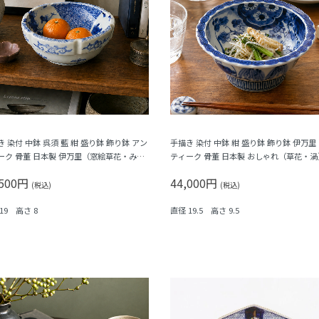
 染付 中鉢 呉須 藍 紺 盛り鉢 飾り鉢 アン
手描き 染付 中鉢 紺 盛り鉢 飾り鉢 伊万里
ーク 骨董 日本製 伊万里（窓絵草花・みじ
ティーク 骨董 日本製 おしゃれ（草花・渦
草）
,500円
44,000円
(税込)
(税込)
19 高さ 8
直径 19.5 高さ 9.5