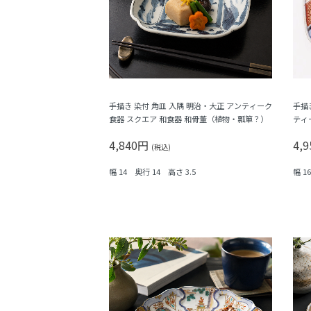
手描き 染付 角皿 入隅 明治・大正 アンティーク
手描
食器 スクエア 和食器 和骨董（植物・瓢箪？）
ティ
子・
4,840円
4,
(税込)
幅 14 奥行 14 高さ 3.5
幅 1