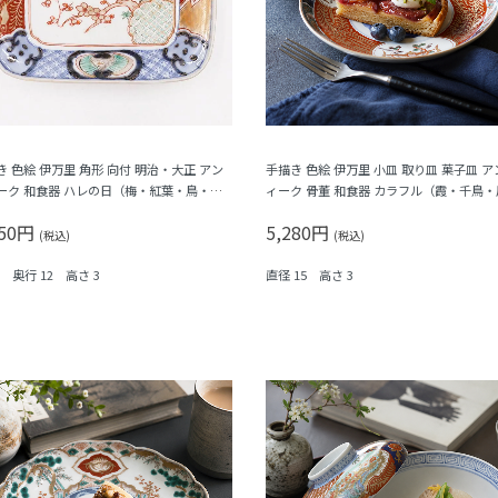
き 色絵 伊万里 角形 向付 明治・大正 アン
手描き 色絵 伊万里 小皿 取り皿 菓子皿 ア
ーク 和食器 ハレの日（梅・紅葉・鳥・格
ィーク 骨董 和食器 カラフル（霞・千鳥・
シダ）
凰・シダ・菱）
950円
5,280円
(税込)
(税込)
6 奥行 12 高さ 3
直径 15 高さ 3