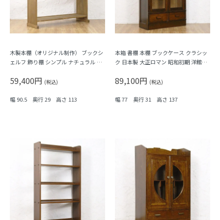
木製本棚（オリジナル制作） ブックシ
本箱 書棚 本棚 ブックケース クラシッ
ェルフ 飾り棚 シンプル ナチュラル 機
ク 日本製 大正ロマン 昭和初期 洋館風
能的 収納力
収納棚 キャビネット シェルフ アンテ
59,400円
89,100円
ィーク ヴィンテージ
(税込)
(税込)
幅 90.5 奥行 29 高さ 113
幅 77 奥行 31 高さ 137