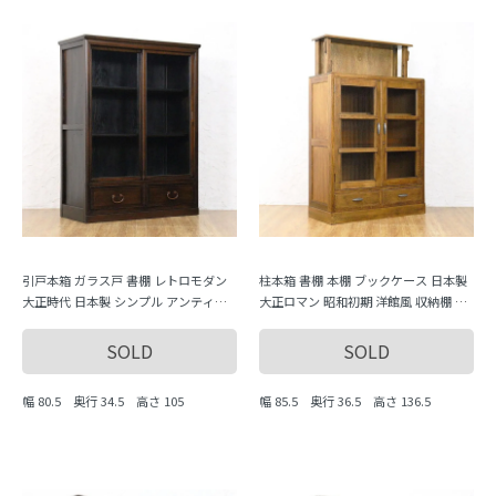
引戸本箱 ガラス戸 書棚 レトロモダン
柱本箱 書棚 本棚 ブックケース 日本製
大正時代 日本製 シンプル アンティー
大正ロマン 昭和初期 洋館風 収納棚 キ
ク ヴィンテージ
ャビネット
SOLD
SOLD
幅 80.5 奥行 34.5 高さ 105
幅 85.5 奥行 36.5 高さ 136.5