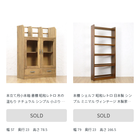
本立て月小本箱 書棚 昭和レトロ 木の
本棚 シェルフ 昭和レトロ 日本製 シン
温もり ナチュラル シンプル 小ぶり 隙
プル ミニマル ヴィンテージ 木製家具
間家具 かわいい 日本製
木の温もり 大容量 収納力 飾り棚
SOLD
SOLD
幅 57 奥行 23 高さ 78.5
幅 79 奥行 23 高さ 166.5