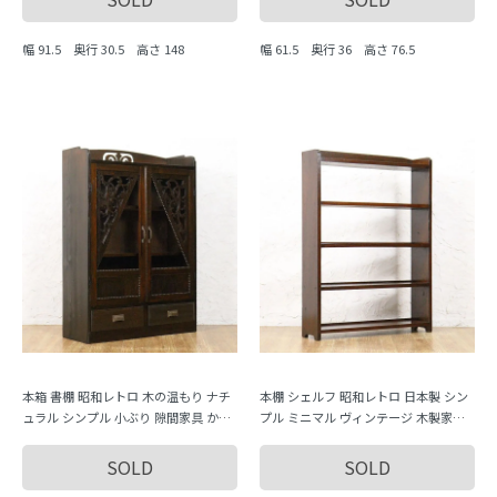
幅 91.5 奥行 30.5 高さ 148
幅 61.5 奥行 36 高さ 76.5
本箱 書棚 昭和レトロ 木の温もり ナチ
本棚 シェルフ 昭和レトロ 日本製 シン
ュラル シンプル 小ぶり 隙間家具 かわ
プル ミニマル ヴィンテージ 木製家具
いい 日本製
木の温もり
SOLD
SOLD