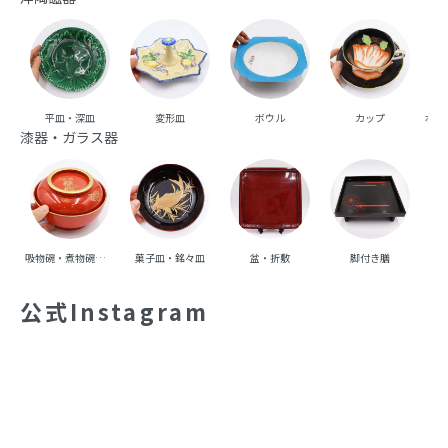
平皿・深皿
変形皿
ボウル
カップ
ポッ
漆器・ガラス器
吸物碗・煮物碗・丼碗
菓子皿・銘々皿
盆・折敷
脚付き膳
重
公式Instagram