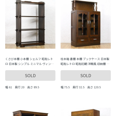
くさび本棚 小本棚 シェルフ 昭和レト
柱本箱 書棚 本棚 ブックケース 日本製
ロ 日本製 シンプル ミニマル ヴィンテ
昭和レトロ 昭和初期 洋館風 収納棚 キ
ージ 木製家具 木の温もり
ャビネット
SOLD
SOLD
幅 61 奥行 20 高さ 89.5
幅 75.5 奥行 32.5 高さ 120.5