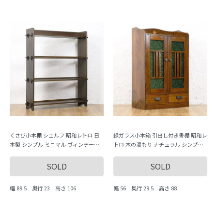
くさび小本棚 シェルフ 昭和レトロ 日
緑ガラス小本箱 引出し付き書棚 昭和レ
本製 シンプル ミニマル ヴィンテージ
トロ 木の温もり ナチュラル シンプル
木製家具 木の温もり（分解不可）
小ぶり 隙間家具 かわいい 日本製 ダイ
ヤガラス
SOLD
SOLD
幅 89.5 奥行 23 高さ 106
幅 56 奥行 29.5 高さ 88