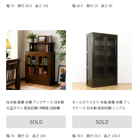
幅 70 奥行 26.5 高さ 101
幅 60.5 奥行 15 高さ 83
柱本箱 書棚 本棚 ブックケース 日本製
モールガラス入り 本箱 書棚 本棚 ブッ
大正ロマン 昭和初期 洋館風 収納棚 キ
クケース 日本製 昭和初期 シンプル 収
ャビネット
納棚 キャビネット
SOLD
SOLD
幅 76 奥行 32 高さ 105
幅 78.5 奥行 35.5 高さ 136.5