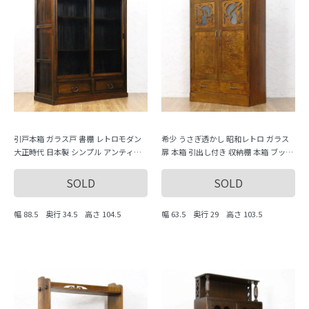
引戸本箱 ガラス戸 書棚 レトロモダン
希少 うさぎ透かし 昭和レトロ ガラス
大正時代 日本製 シンプル アンティー
扉 本箱 引出し付き 収納棚 本箱 ブック
ク ヴィンテージ
シェルフ アンティーク 骨董 日本製
SOLD
SOLD
幅 88.5 奥行 34.5 高さ 104.5
幅 63.5 奥行 29 高さ 103.5