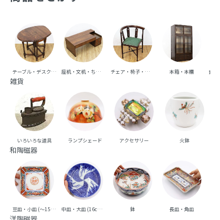
テーブル・デスク・机
座机・文机・ちゃぶ台
チェア・椅子・ベンチ・ソファ
本箱・本棚
食器
雑貨
いろいろな道具
ランプシェード
アクセサリー
火鉢
和陶磁器
豆皿・小皿 (～15cm台)
中皿・大皿 (16cm台～)
鉢
長皿・角皿
向
洋陶磁器