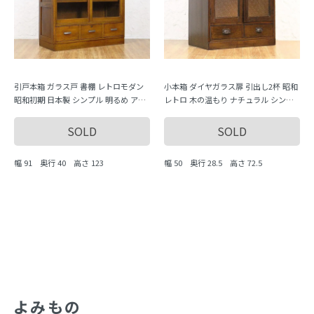
引戸本箱 ガラス戸 書棚 レトロモダン
小本箱 ダイヤガラス扉 引出し2杯 昭和
昭和初期 日本製 シンプル 明るめ アン
レトロ 木の温もり ナチュラル シンプ
ティーク ヴィンテージ
ル 小ぶり 隙間家具 かわいい 日本製
SOLD
SOLD
幅 91 奥行 40 高さ 123
幅 50 奥行 28.5 高さ 72.5
よみもの