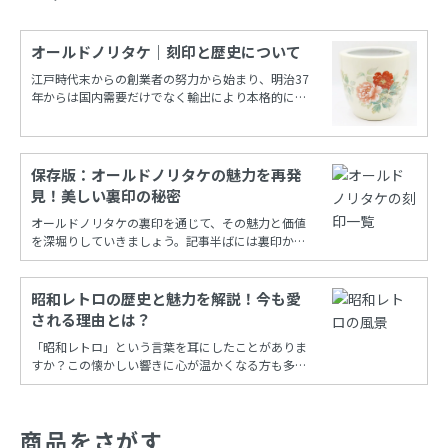
オールドノリタケ｜刻印と歴史について
江戸時代末からの創業者の努力から始まり、明治37
年からは国内需要だけでなく輸出により本格的に栄
えたノリタケカンパニーリミテド(旧 日本陶器)。
保存版：オールドノリタケの魅力を再発
見！美しい裏印の秘密
オールドノリタケの裏印を通じて、その魅力と価値
を深堀りしていきましょう。記事半ばには裏印から
年代を調べることができる保存版一覧もあります！
昭和レトロの歴史と魅力を解説！今も愛
される理由とは？
「昭和レトロ」という言葉を耳にしたことがありま
すか？この懐かしい響きに心が温かくなる方も多い
でしょう。昭和時代の風情を再現し、今も多くの
人々に愛され続けるこの文化は、古き良き時代への
憧れと共に、日常の中に特別な彩りを添えてくれま
商品をさがす
す。