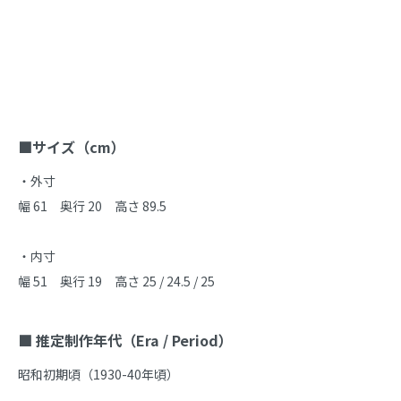
商品説明
■サイズ（cm）
・外寸

幅 61　奥行 20　高さ 89.5

・内寸

幅 51　奥行 19　高さ 25 / 24.5 / 25

■ 推定制作年代（Era / Period）
昭和初期頃（1930-40年頃）
