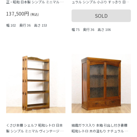
正・昭和 日本製 シンプル ミニマル ヴ
ュラル シンプル 小ぶり すっきり 日本
ィンテージ 木製家具 木の温もり ディ
製 明るめブラウン
137,500円
スプレイ 陳列棚
(税込)
SOLD
幅 102 奥行 36 高さ 153
幅 75 奥行 36 高さ 106
くさび本棚 シェルフ 昭和レトロ 日本
結霜ガラス入り 本箱 引出し付き書棚
製 シンプル ミニマル ヴィンテージ 木
昭和レトロ 木の温もり ナチュラル シ
製家具 木の温もり
ンプル 日本製