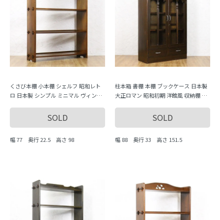
くさび本棚 小本棚 シェルフ 昭和レト
柱本箱 書棚 本棚 ブックケース 日本製
ロ 日本製 シンプル ミニマル ヴィンテ
大正ロマン 昭和初期 洋館風 収納棚 キ
ージ 木製家具 木の温もり
ャビネット
SOLD
SOLD
幅 77 奥行 22.5 高さ 98
幅 88 奥行 33 高さ 151.5