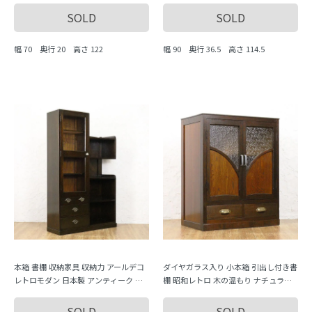
SOLD
SOLD
幅 70 奥行 20 高さ 122
幅 90 奥行 36.5 高さ 114.5
本箱 書棚 収納家具 収納力 アールデコ
ダイヤガラス入り 小本箱 引出し付き書
レトロモダン 日本製 アンティーク 骨
棚 昭和レトロ 木の温もり ナチュラル
董
シンプル 小ぶり かわいい 日本製
SOLD
SOLD