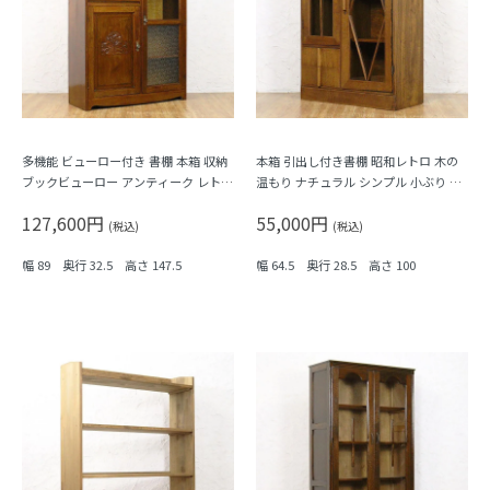
多機能 ビューロー付き 書棚 本箱 収納
本箱 引出し付き書棚 昭和レトロ 木の
ブックビューロー アンティーク レトロ
温もり ナチュラル シンプル 小ぶり 隙
昭和初期
間家具 かわいい 日本製 明るめブラウ
127,600円
55,000円
ン
(税込)
(税込)
幅 89 奥行 32.5 高さ 147.5
幅 64.5 奥行 28.5 高さ 100