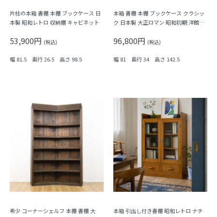
片柱の本箱 書棚 本棚 ブックケース 日
本箱 書棚 本棚 ブックケース クラシッ
本製 昭和レトロ 収納棚 キャビネット
ク 日本製 大正ロマン 昭和初期 洋館風
収納棚 キャビネット シェルフ アンテ
53,900円
96,800円
ィーク ヴィンテージ
(税込)
(税込)
幅 81.5 奥行 26.5 高さ 98.5
幅 81 奥行 34 高さ 142.5
希少 コーナーシェルフ 本棚 書棚 大
本箱 引出し付き書棚 昭和レトロ ナチ