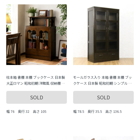
柱本箱 書棚 本棚 ブックケース 日本製
モールガラス入り 本箱 書棚 本棚 ブッ
大正ロマン 昭和初期 洋館風 収納棚 キ
クケース 日本製 昭和初期 シンプル 収
ャビネット
納棚 キャビネット
SOLD
SOLD
幅 76 奥行 32 高さ 105
幅 78.5 奥行 35.5 高さ 136.5