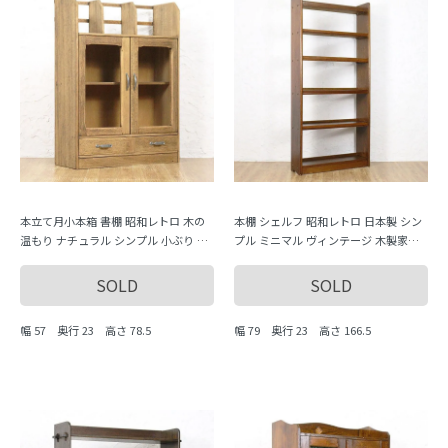
本立て月小本箱 書棚 昭和レトロ 木の
本棚 シェルフ 昭和レトロ 日本製 シン
温もり ナチュラル シンプル 小ぶり 隙
プル ミニマル ヴィンテージ 木製家具
間家具 かわいい 日本製
木の温もり 大容量 収納力 飾り棚
SOLD
SOLD
幅 57 奥行 23 高さ 78.5
幅 79 奥行 23 高さ 166.5