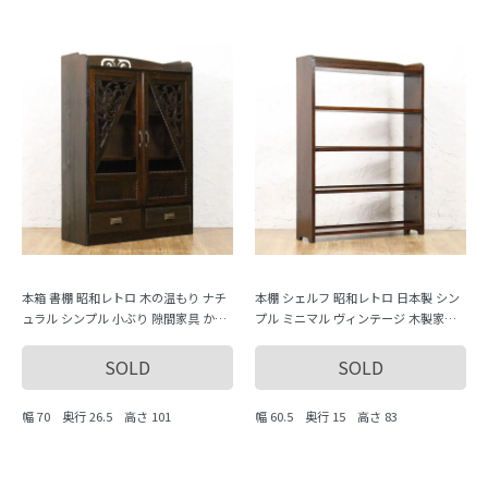
本箱 書棚 昭和レトロ 木の温もり ナチ
本棚 シェルフ 昭和レトロ 日本製 シン
ュラル シンプル 小ぶり 隙間家具 かわ
プル ミニマル ヴィンテージ 木製家具
いい 日本製
木の温もり
SOLD
SOLD
幅 70 奥行 26.5 高さ 101
幅 60.5 奥行 15 高さ 83