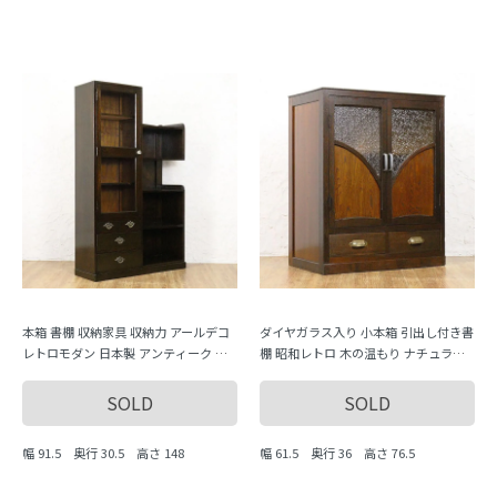
本箱 書棚 収納家具 収納力 アールデコ
ダイヤガラス入り 小本箱 引出し付き書
レトロモダン 日本製 アンティーク 骨
棚 昭和レトロ 木の温もり ナチュラル
董
シンプル 小ぶり かわいい 日本製
SOLD
SOLD
幅 91.5 奥行 30.5 高さ 148
幅 61.5 奥行 36 高さ 76.5