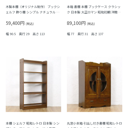
木製本棚（オリジナル制作） ブックシ
本箱 書棚 本棚 ブックケース クラシッ
ェルフ 飾り棚 シンプル ナチュラル 機
ク 日本製 大正ロマン 昭和初期 洋館風
能的 収納力
収納棚 キャビネット シェルフ アンテ
59,400円
89,100円
ィーク ヴィンテージ
(税込)
(税込)
幅 90.5 奥行 29 高さ 113
幅 77 奥行 31 高さ 137
本棚 シェルフ 昭和レトロ 日本製 シン
丸窓小本箱 引出し付き書棚 昭和レトロ