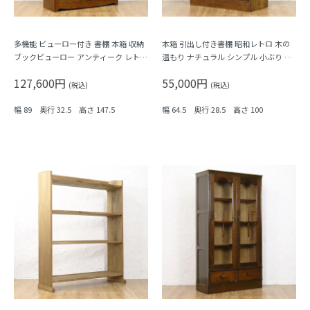
多機能 ビューロー付き 書棚 本箱 収納
本箱 引出し付き書棚 昭和レトロ 木の
ブックビューロー アンティーク レトロ
温もり ナチュラル シンプル 小ぶり 隙
昭和初期
間家具 かわいい 日本製 明るめブラウ
127,600円
55,000円
ン
(税込)
(税込)
幅 89 奥行 32.5 高さ 147.5
幅 64.5 奥行 28.5 高さ 100