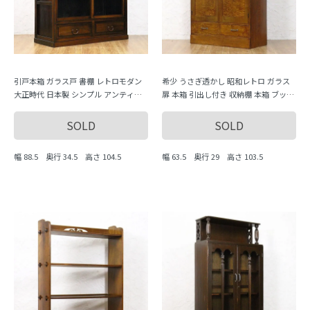
引戸本箱 ガラス戸 書棚 レトロモダン
希少 うさぎ透かし 昭和レトロ ガラス
大正時代 日本製 シンプル アンティー
扉 本箱 引出し付き 収納棚 本箱 ブック
ク ヴィンテージ
シェルフ アンティーク 骨董 日本製
SOLD
SOLD
幅 88.5 奥行 34.5 高さ 104.5
幅 63.5 奥行 29 高さ 103.5