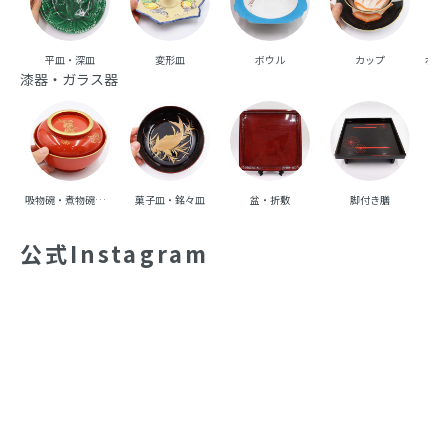
平皿・深皿
変形皿
ボウル
カップ
ポッ
漆器・ガラス器
吸物碗・煮物碗・丼碗
菓子皿・銘々皿
盆・折敷
脚付き膳
重
公式Instagram