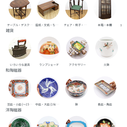
テーブル・デスク・机
座机・文机・ちゃぶ台
チェア・椅子・ベンチ・ソファ
本箱・本棚
食器
雑貨
いろいろな道具
ランプシェード
アクセサリー
火鉢
和陶磁器
豆皿・小皿 (～15cm台)
中皿・大皿 (16cm台～)
鉢
長皿・角皿
向
洋陶磁器