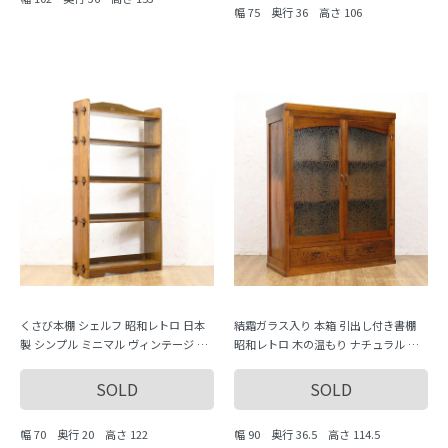
幅 75 奥行 36 高さ 106
くさび本棚 シェルフ 昭和レトロ 日本
結霜ガラス入り 本箱 引出し付き書棚
製 シンプル ミニマル ヴィンテージ 木
昭和レトロ 木の温もり ナチュラル シ
製家具 木の温もり
ンプル 日本製
SOLD
SOLD
幅 70 奥行 20 高さ 122
幅 90 奥行 36.5 高さ 114.5