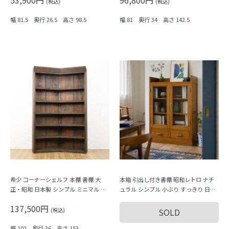
53,900円
96,800円
ィーク ヴィンテージ
(税込)
(税込)
幅 81.5 奥行 26.5 高さ 98.5
幅 81 奥行 34 高さ 142.5
希少 コーナーシェルフ 本棚 書棚 大
本箱 引出し付き書棚 昭和レトロ ナチ
正・昭和 日本製 シンプル ミニマル ヴ
ュラル シンプル 小ぶり すっきり 日本
ィンテージ 木製家具 木の温もり ディ
製 明るめブラウン
137,500円
スプレイ 陳列棚
(税込)
SOLD
幅 102 奥行 36 高さ 153