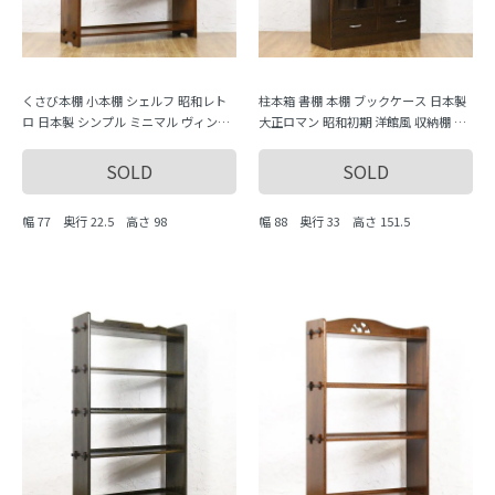
くさび本棚 小本棚 シェルフ 昭和レト
柱本箱 書棚 本棚 ブックケース 日本製
ロ 日本製 シンプル ミニマル ヴィンテ
大正ロマン 昭和初期 洋館風 収納棚 キ
ージ 木製家具 木の温もり
ャビネット
SOLD
SOLD
幅 77 奥行 22.5 高さ 98
幅 88 奥行 33 高さ 151.5