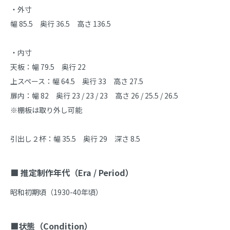
・外寸

幅 85.5　奥行 36.5　高さ 136.5

・内寸

天板：幅 79.5　奥行 22

上スペース：幅 64.5　奥行 33　高さ 27.5

扉内：幅 82　奥行 23 / 23 / 23　高さ 26 / 25.5 / 26.5

※棚板は取り外し可能

引出し２杯：幅 35.5　奥行 29　深さ 8.5

■ 推定制作年代（Era / Period）
昭和初期頃（1930-40年頃）

■状態（Condition）