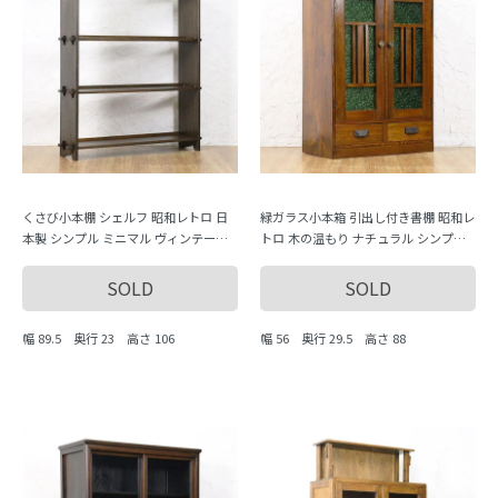
くさび小本棚 シェルフ 昭和レトロ 日
緑ガラス小本箱 引出し付き書棚 昭和レ
本製 シンプル ミニマル ヴィンテージ
トロ 木の温もり ナチュラル シンプル
木製家具 木の温もり（分解不可）
小ぶり 隙間家具 かわいい 日本製 ダイ
ヤガラス
SOLD
SOLD
幅 89.5 奥行 23 高さ 106
幅 56 奥行 29.5 高さ 88