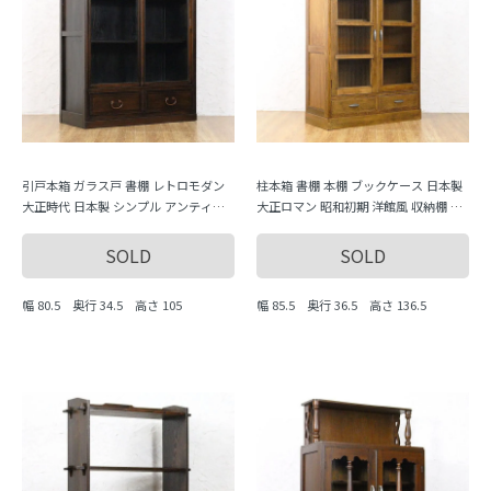
引戸本箱 ガラス戸 書棚 レトロモダン
柱本箱 書棚 本棚 ブックケース 日本製
大正時代 日本製 シンプル アンティー
大正ロマン 昭和初期 洋館風 収納棚 キ
ク ヴィンテージ
ャビネット
SOLD
SOLD
幅 80.5 奥行 34.5 高さ 105
幅 85.5 奥行 36.5 高さ 136.5