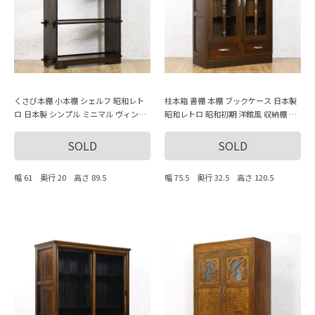
くさび本棚 小本棚 シェルフ 昭和レト
柱本箱 書棚 本棚 ブックケース 日本製
ロ 日本製 シンプル ミニマル ヴィンテ
昭和レトロ 昭和初期 洋館風 収納棚 キ
ージ 木製家具 木の温もり
ャビネット
SOLD
SOLD
幅 61 奥行 20 高さ 89.5
幅 75.5 奥行 32.5 高さ 120.5