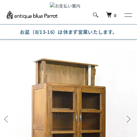
0
お盆（8/13-16）は休まず営業いたします。
ホーム
本棚・木戸本箱・ガラス戸本箱
ガラス戸本箱