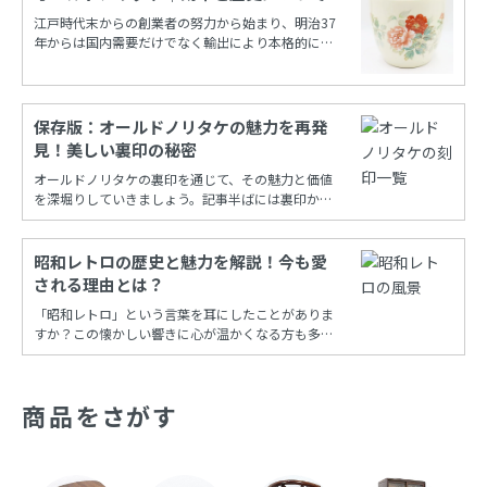
江戸時代末からの創業者の努力から始まり、明治37
年からは国内需要だけでなく輸出により本格的に栄
えたノリタケカンパニーリミテド(旧 日本陶器)。
保存版：オールドノリタケの魅力を再発
見！美しい裏印の秘密
オールドノリタケの裏印を通じて、その魅力と価値
を深堀りしていきましょう。記事半ばには裏印から
年代を調べることができる保存版一覧もあります！
昭和レトロの歴史と魅力を解説！今も愛
される理由とは？
「昭和レトロ」という言葉を耳にしたことがありま
すか？この懐かしい響きに心が温かくなる方も多い
でしょう。昭和時代の風情を再現し、今も多くの
人々に愛され続けるこの文化は、古き良き時代への
憧れと共に、日常の中に特別な彩りを添えてくれま
商品をさがす
す。