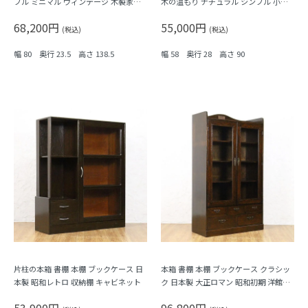
プル ミニマル ヴィンテージ 木製家具
木の温もり ナチュラル シンプル 小ぶ
木の温もり
り 隙間家具 かわいい 日本製
68,200円
55,000円
(税込)
(税込)
幅 80 奥行 23.5 高さ 138.5
幅 58 奥行 28 高さ 90
片柱の本箱 書棚 本棚 ブックケース 日
本箱 書棚 本棚 ブックケース クラシッ
本製 昭和レトロ 収納棚 キャビネット
ク 日本製 大正ロマン 昭和初期 洋館風
収納棚 キャビネット シェルフ アンテ