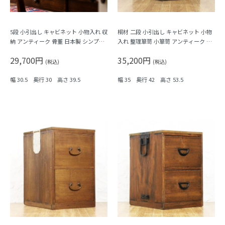
5段 小引出し キャビネット 小物入れ 収
桐材 二段 小引出し キャビネット 小物
納 アンティーク 骨董 日本製 シンプル
入れ 整理箪笥 小箪笥 アンティーク 骨
ナチュラル
董 日本製 シンプル ナチュラル
29,700円
35,200円
(税込)
(税込)
幅 30.5 奥行 30 高さ 39.5
幅 35 奥行 42 高さ 53.5