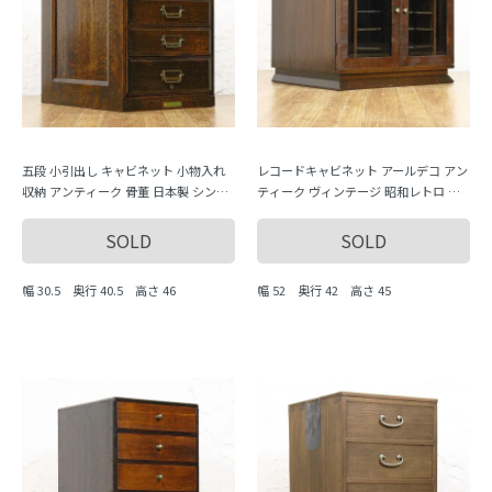
五段 小引出し キャビネット 小物入れ
レコードキャビネット アールデコ アン
収納 アンティーク 骨董 日本製 シンプ
ティーク ヴィンテージ 昭和レトロ 木
ル ナチュラル MADE IN JAPAN MITSUB
製家具 日本製
A
SOLD
SOLD
幅 30.5 奥行 40.5 高さ 46
幅 52 奥行 42 高さ 45