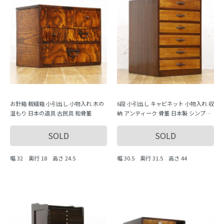
お針箱 裁縫箱 小引出し 小物入れ 木の
6段 小引出し キャビネット 小物入れ 収
温もり 日本の道具 古民具 和骨董
納 アンティーク 骨董 日本製 シンプル
ナチュラル
SOLD
SOLD
幅 32 奥行 18 高さ 24.5
幅 30.5 奥行 31.5 高さ 44