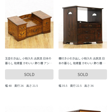
玉杢引き出し 小物入れ 古民具 日本の
棚付き小引き出し 小物入れ 古民具 日
暮らし 和骨董 かわいい 飾り棚 アンテ
本の暮らし 和骨董 かわいい 飾り棚 ア
ィーク 古風
ンティーク 古風
SOLD
SOLD
幅 48 奥行 26 高さ 21.5
幅 35.5 奥行 22.5 高さ 36