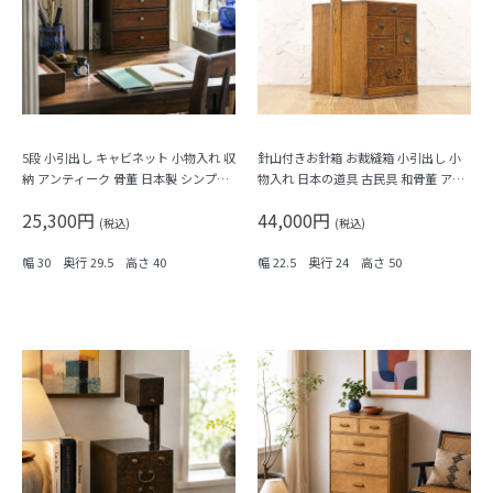
5段 小引出し キャビネット 小物入れ 収
針山付きお針箱 お裁縫箱 小引出し 小
納 アンティーク 骨董 日本製 シンプル
物入れ 日本の道具 古民具 和骨董 アン
ナチュラル
ティーク 木製 ケヤキ材
25,300円
44,000円
(税込)
(税込)
幅 30 奥行 29.5 高さ 40
幅 22.5 奥行 24 高さ 50