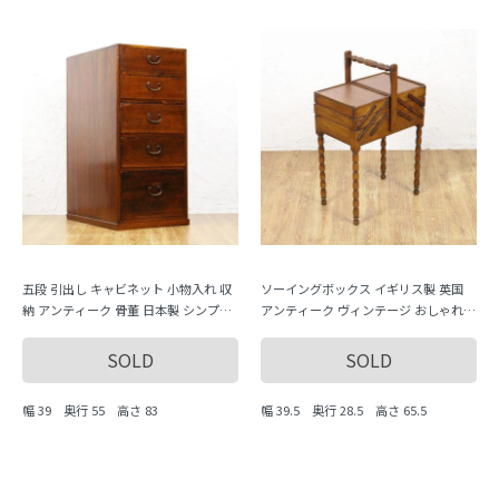
五段 引出し キャビネット 小物入れ 収
ソーイングボックス イギリス製 英国
納 アンティーク 骨董 日本製 シンプル
アンティーク ヴィンテージ おしゃれ
ナチュラル
収納力 かわいい 手芸 編み物 インテリ
ア 木製
SOLD
SOLD
幅 39 奥行 55 高さ 83
幅 39.5 奥行 28.5 高さ 65.5