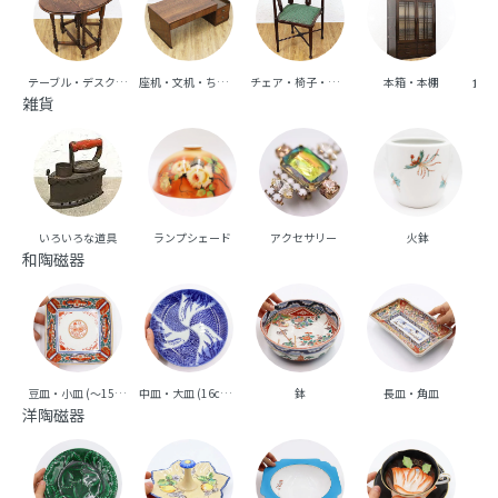
テーブル・デスク・机
座机・文机・ちゃぶ台
チェア・椅子・ベンチ・ソファ
本箱・本棚
食器
雑貨
いろいろな道具
ランプシェード
アクセサリー
火鉢
和陶磁器
豆皿・小皿 (～15cm台)
中皿・大皿 (16cm台～)
鉢
長皿・角皿
向
洋陶磁器