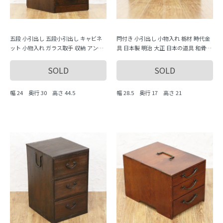
五段 小引出し 五段小引出し キャビネ
閂付き 小引出し 小物入れ 栃材 時代金
ット 小物入れ ガラス取手 収納 アンテ
具 日本製 明治 大正 日本の道具 和骨董
ィーク 骨董 日本製 シンプル ナチュラ
アンティーク 古道具
ル
SOLD
SOLD
幅 24 奥行 30 高さ 44.5
幅 28.5 奥行 17 高さ 21