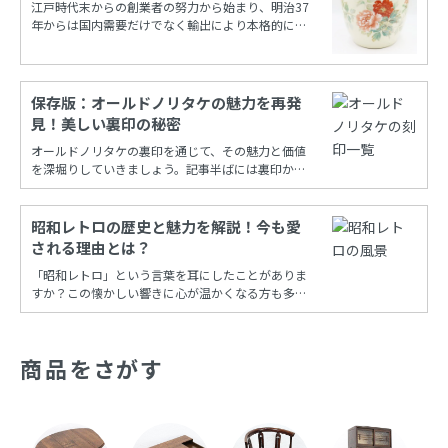
江戸時代末からの創業者の努力から始まり、明治37
年からは国内需要だけでなく輸出により本格的に栄
えたノリタケカンパニーリミテド(旧 日本陶器)。
保存版：オールドノリタケの魅力を再発
見！美しい裏印の秘密
オールドノリタケの裏印を通じて、その魅力と価値
を深堀りしていきましょう。記事半ばには裏印から
年代を調べることができる保存版一覧もあります！
昭和レトロの歴史と魅力を解説！今も愛
される理由とは？
「昭和レトロ」という言葉を耳にしたことがありま
すか？この懐かしい響きに心が温かくなる方も多い
でしょう。昭和時代の風情を再現し、今も多くの
人々に愛され続けるこの文化は、古き良き時代への
憧れと共に、日常の中に特別な彩りを添えてくれま
商品をさがす
す。