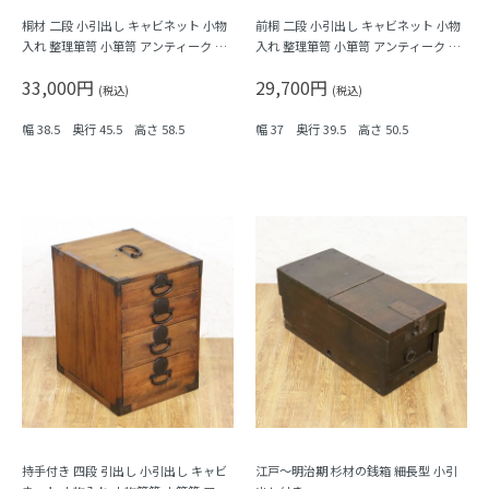
桐材 二段 小引出し キャビネット 小物
前桐 二段 小引出し キャビネット 小物
入れ 整理箪笥 小箪笥 アンティーク 骨
入れ 整理箪笥 小箪笥 アンティーク 骨
董 日本製 シンプル ナチュラル
董 日本製 シンプル ナチュラル
33,000円
29,700円
(税込)
(税込)
幅 38.5 奥行 45.5 高さ 58.5
幅 37 奥行 39.5 高さ 50.5
持手付き 四段 引出し 小引出し キャビ
江戸～明治期 杉材の銭箱 細長型 小引