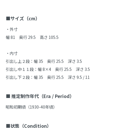
■サイズ（cm）
・外寸

幅 81　奥行 29.5　高さ 105.5

・内寸

引出し上２段：幅 35　奥行 25.5　深さ 3.5

引出し中１１段：幅 8×4　奥行 25.5　深さ 3.5

引出し下２段：幅 35　奥行 25.5　深さ 9.5 / 11

■ 推定制作年代（Era / Period）
昭和初期頃（1930-40年頃）

■状態（Condition）