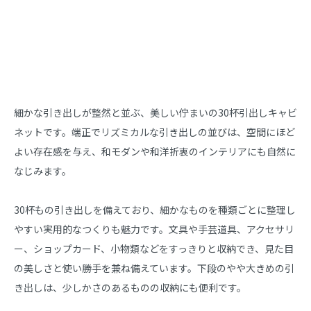
商品説明
細かな引き出しが整然と並ぶ、美しい佇まいの30杯引出しキャビ
ネットです。端正でリズミカルな引き出しの並びは、空間にほど
よい存在感を与え、和モダンや和洋折衷のインテリアにも自然に
なじみます。

30杯もの引き出しを備えており、細かなものを種類ごとに整理し
やすい実用的なつくりも魅力です。文具や手芸道具、アクセサリ
ー、ショップカード、小物類などをすっきりと収納でき、見た目
の美しさと使い勝手を兼ね備えています。下段のやや大きめの引
き出しは、少しかさのあるものの収納にも便利です。
