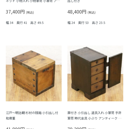
ネット 小物入れ 小物箪笥 小箪笥 アン
出し付き
ティーク 骨董 日本製 時代金具
37,400円
48,400円
(税込)
(税込)
幅 34 奥行 41 高さ 49.5
幅 24 奥行 53 高さ 23.5
江戸～明治期 杉材の銭箱 小引出し付
扉付き 小引出し 道具入れ 小箪笥 手許
和骨董
箪笥 時代金具 小ぶり アンティーク 和
風インテリア 和骨董 和家具