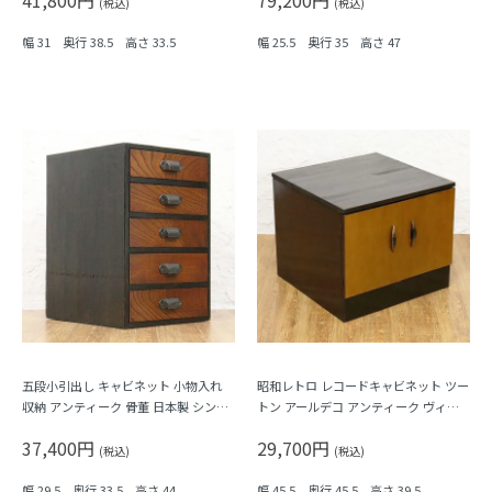
41,800円
79,200円
(税込)
(税込)
幅 31 奥行 38.5 高さ 33.5
幅 25.5 奥行 35 高さ 47
五段小引出し キャビネット 小物入れ
昭和レトロ レコードキャビネット ツー
収納 アンティーク 骨董 日本製 シンプ
トン アールデコ アンティーク ヴィン
ル ナチュラル
テージ 木製家具 日本製
37,400円
29,700円
(税込)
(税込)
幅 29.5 奥行 33.5 高さ 44
幅 45.5 奥行 45.5 高さ 39.5