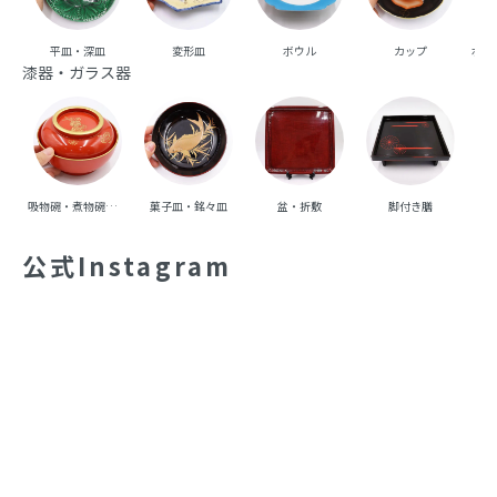
平皿・深皿
変形皿
ボウル
カップ
ポッ
漆器・ガラス器
吸物碗・煮物碗・丼碗
菓子皿・銘々皿
盆・折敷
脚付き膳
重
公式Instagram