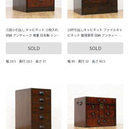
三段小引出し キャビネット 小物入れ
15杯引出しキャビネット ファイルキャ
収納 アンティーク 骨董 日本製 シンプ
ビネット 整理箪笥 収納 アンティーク
ル ナチュラル
骨董 日本製 時代金具
SOLD
SOLD
幅 28.5 奥行 28.5 高さ 37
幅 80 奥行 52 高さ 90.5