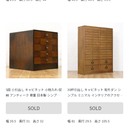
5段 小引出し キャビネット 小物入れ 収
30杯引出し キャビネット 和モダン シ
納 アンティーク 骨董 日本製 シンプル
ンプル ミニマル インテリアのアクセン
市松 チェック柄
トに 和骨董 和洋折衷 アンティーク
SOLD
SOLD
幅 30.5 奥行 31 高さ 32
幅 81 奥行 29.5 高さ 105.5