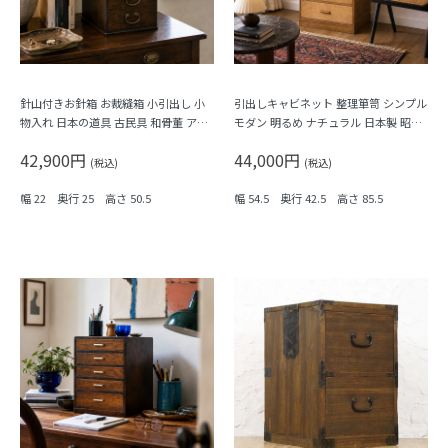
針山付きお針箱 お裁縫箱 小引出し 小
引出しキャビネット 整理箪笥 シンプル
物入れ 日本の道具 古民具 和骨董 アン
モダン 明るめ ナチュラル 日本製 昭和
ティーク 木製 桑材
レトロ
42,900円
44,000円
(税込)
(税込)
幅 22 奥行 25 高さ 50.5
幅 54.5 奥行 42.5 高さ 85.5