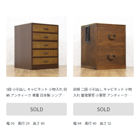
5段 小引出し キャビネット 小物入れ 収
前桐 二段 小引出し キャビネット 小物
納 アンティーク 骨董 日本製 シンプル
入れ 整理箪笥 小箪笥 アンティーク 骨
ナチュラル
董 日本製 シンプル ナチュラル
SOLD
SOLD
幅 30 奥行 29 高さ 40
幅 44 奥行 40 高さ 52