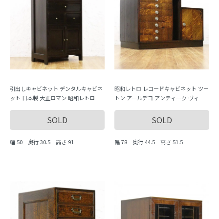
引出しキャビネット デンタルキャビネ
昭和レトロ レコードキャビネット ツー
ット 日本製 大正ロマン 昭和レトロ 薄
トン アールデコ アンティーク ヴィン
型引出し アンティーク
テージ 木製家具 日本製
SOLD
SOLD
幅 50 奥行 30.5 高さ 91
幅 78 奥行 44.5 高さ 51.5