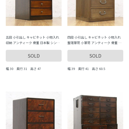
五段 小引出し キャビネット 小物入れ
四段 小引出し キャビネット 小物入れ
収納 アンティーク 骨董 日本製 シンプ
整理箪笥 小箪笥 アンティーク 骨董 日
ル ナチュラル
本製 シンプル ナチュラル
SOLD
SOLD
幅 30 奥行 31 高さ 47
幅 39 奥行 41 高さ 60.5