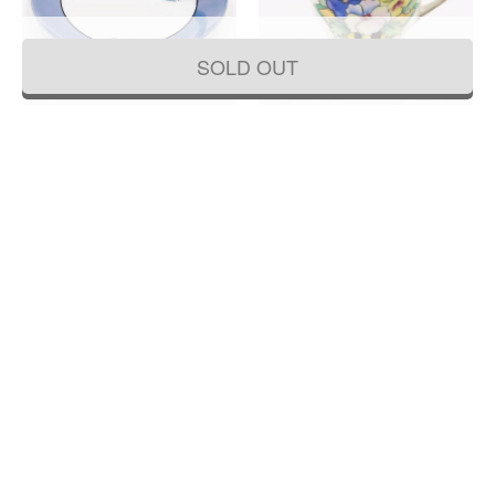
SOLD OUT
オールドノリタケ NORITAKE ハンドル
オールドノリタケ ラスター彩 デミタス
付き ラスター彩 ジュエリートレー レ
カップ チョコレートカップ カラフル
モンディッシュ(花・フルーツ)
レトロ モダン アンティーク NORITAKE
19,800円
15,400円
骨董 かわいい（パンジー）
(税込)
(税込)
直径 14 高さ 1.5（ハンドル含めた高
直径 5.5 高さ 6
さ3）