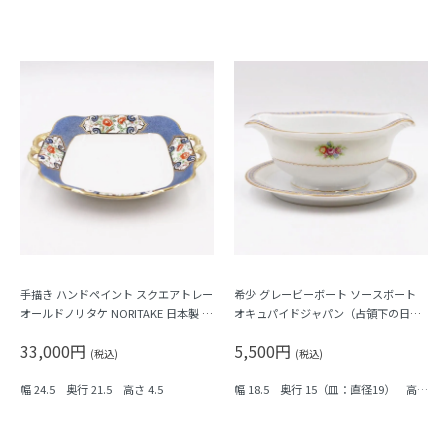
手描き ハンドペイント スクエアトレー
希少 グレービーボート ソースボート
オールドノリタケ NORITAKE 日本製 ア
オキュパイドジャパン（占領下の日本
ンティーク 耳付き ブルー（牡丹・梅）
製） アンティーク 洋食器 レトロ食器
33,000円
5,500円
小花柄 フラワープリント
(税込)
(税込)
幅 24.5 奥行 21.5 高さ 4.5
幅 18.5 奥行 15（皿：直径19） 高さ
8