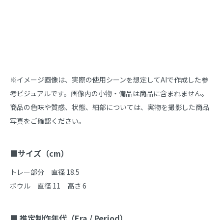
商品説明
※イメージ画像は、実際の使用シーンを想定してAIで作成した参
考ビジュアルです。画像内の小物・備品は商品に含まれません。
商品の色味や質感、状態、細部については、実物を撮影した商品
写真をご確認ください。

■サイズ（cm）
トレー部分　直径 18.5　

ボウル　直径 11　高さ 6

■ 推定制作年代（Era / Period）