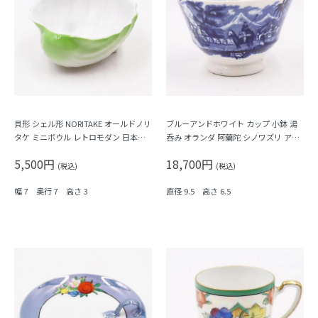
貝形 シェル形 NORITAKE オールドノリ
ブルーアンドホワイト カップ 小鉢 湯
タケ ミニボウル レトロモダン 日本製
呑み オランダ 阿蘭陀 シノワズリ アン
日本陶器会 グリーン
ティーク ヨーロッパ
5,500円
18,700円
(税込)
(税込)
幅 7 奥行 7 高さ 3
直径 9.5 高さ 6.5