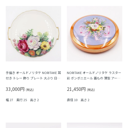
手描き オールドノリタケ NORITAKE 耳
NORITAKE オールドノリタケ ラスター
付き トレー 飾り プレート 大ぶり 日本
彩 ボンボニエール 蓋もの 薄型 アール
製 大正時代レトロモダン
デコ おしゃれ カラフル 大正ロマン 小
33,000円
21,450円
物入れにも（花束・フラワー）
(税込)
(税込)
幅 27 奥行 25 高さ 2
直径 10 高さ 2