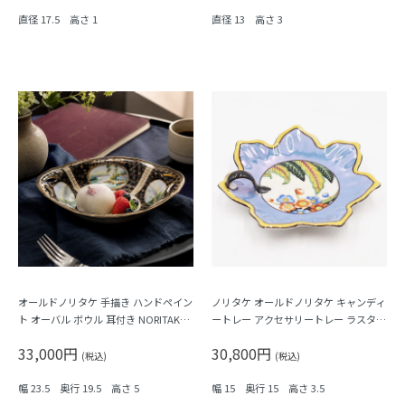
直径 17.5 高さ 1
直径 13 高さ 3
オールドノリタケ 手描き ハンドペイン
ノリタケ オールドノリタケ キャンディ
ト オーバル ボウル 耳付き NORITAKE
ートレー アクセサリートレー ラスター
日本製 アンティーク（黒地に金彩・4
彩 花形 手つき 大正ロマン
33,000円
30,800円
つ窓風景画）
(税込)
(税込)
幅 23.5 奥行 19.5 高さ 5
幅 15 奥行 15 高さ 3.5