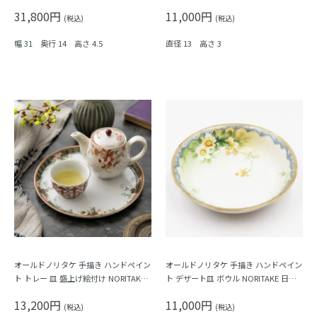
ORITAKE アールデコ 楕円 オーバル
製 アンティーク（水色縁・クリーム色
31,800円
11,000円
の花）B
(税込)
(税込)
幅 31 奥行 14 高さ 4.5
直径 13 高さ 3
オールドノリタケ 手描き ハンドペイン
オールドノリタケ 手描き ハンドペイン
ト トレー 皿 盛上げ絵付け NORITAKE
ト デザート皿 ボウル NORITAKE 日本
日本製 アンティーク（クローバー・
製 アンティーク（水色縁・クリーム色
13,200円
11,000円
花）
の花）A
(税込)
(税込)