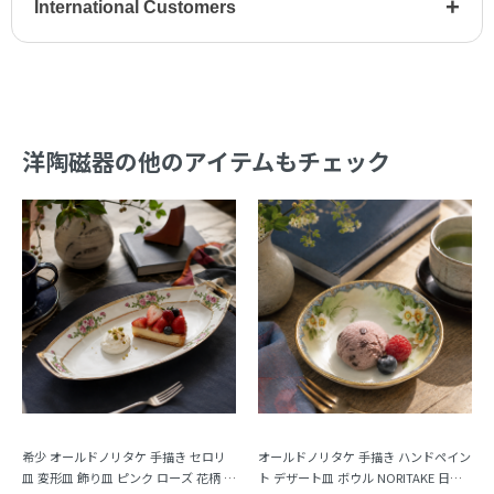
+
International Customers
洋陶磁器の他のアイテムもチェック
希少 オールドノリタケ 手描き セロリ
オールドノリタケ 手描き ハンドペイン
皿 変形皿 飾り皿 ピンク ローズ 花柄 N
ト デザート皿 ボウル NORITAKE 日本