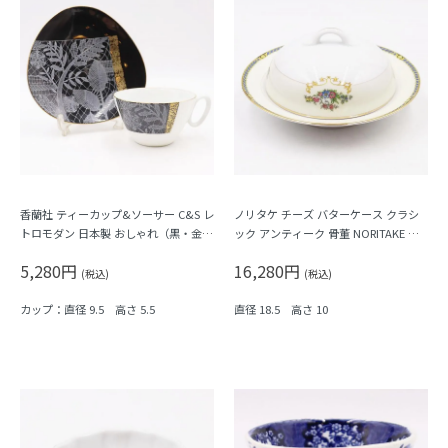
香蘭社 ティーカップ&ソーサー C&S レ
ノリタケ チーズ バターケース クラシ
トロモダン 日本製 おしゃれ（黒・金・
ック アンティーク 骨董 NORITAKE 上
レース・植物）
品 フラワー
5,280円
16,280円
(税込)
(税込)
カップ：直径 9.5 高さ 5.5
直径 18.5 高さ 10