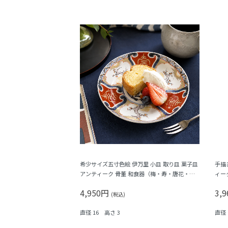
希少サイズ五寸色絵 伊万里 小皿 取り皿 菓子皿
手描
アンティーク 骨董 和食器（梅・寿・唐花・
ィー
菱）
福寿
4,950円
3,
(税込)
直径 16 高さ 3
直径 