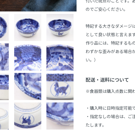
付いた斑点のことです。
のでご安心ください。

特記する大きなダメージ
として良い状態と言えま
作り品には、特記するもの
わずかな歪みがある場合
い。）

配送・送料について
※食器類は購入点数に関
・購入時に日時指定可能で
・指定なしの場合は、ご注
たします。