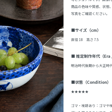
商品の色味や質感、状態
写真をご確認ください。

■サイズ（cm）
直径 18　高さ 7.5

■ 推定制作年代（Era / 
明治時代後期から大正時代頃（
■状態（Condition）
★★★★★

ゴマ・埃跡あり：ゴマや