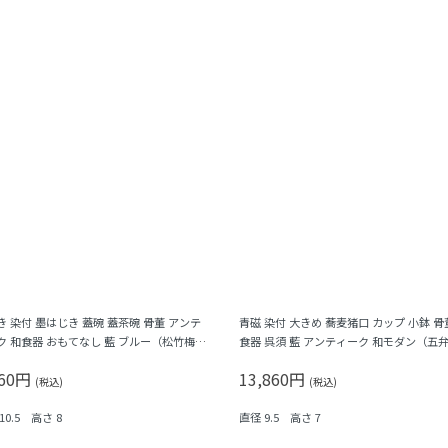
き 染付 墨はじき 蓋碗 蓋茶碗 骨董 アンテ
青磁 染付 大きめ 蕎麦猪口 カップ 小鉢 骨
ク 和食器 おもてなし 藍 ブルー（松竹梅・
食器 呉須 藍 アンティーク 和モダン（五
）
菱・格子）
960円
13,860円
(税込)
(税込)
10.5 高さ 8
直径 9.5 高さ 7