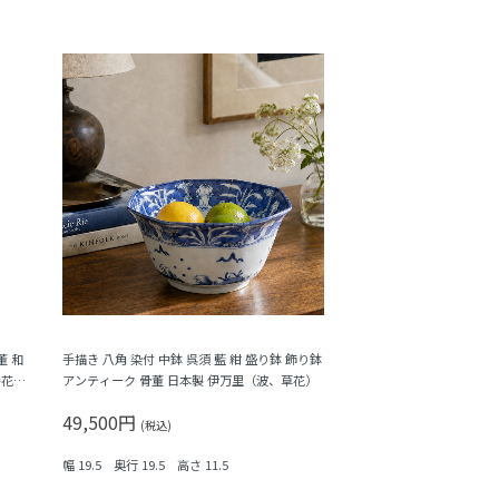
董 和
手描き 八角 染付 中鉢 呉須 藍 紺 盛り鉢 飾り鉢
弁花・
アンティーク 骨董 日本製 伊万里（波、草花）
49,500円
(税込)
幅 19.5 奥行 19.5 高さ 11.5