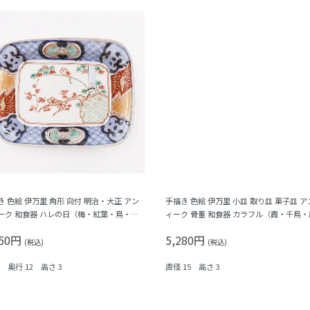
き 色絵 伊万里 角形 向付 明治・大正 アン
手描き 色絵 伊万里 小皿 取り皿 菓子皿 ア
ーク 和食器 ハレの日（梅・紅葉・鳥・格
ィーク 骨董 和食器 カラフル（霞・千鳥・
シダ）
凰・シダ・菱）
950円
5,280円
(税込)
(税込)
6 奥行 12 高さ 3
直径 15 高さ 3