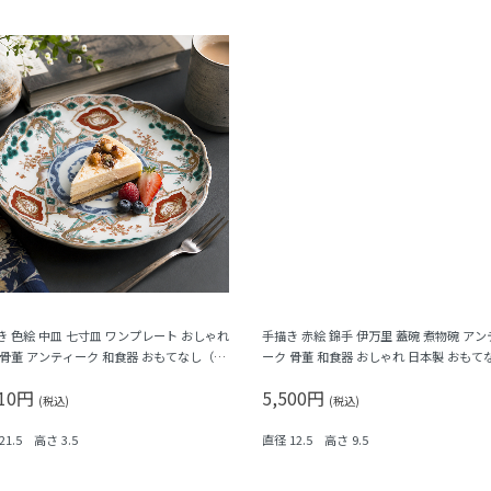
き 色絵 中皿 七寸皿 ワンプレート おしゃれ
手描き 赤絵 錦手 伊万里 蓋碗 煮物碗 アン
 骨董 アンティーク 和食器 おもてなし（松
ーク 骨董 和食器 おしゃれ 日本製 おもて
・三つ葉・鳳凰・菊・菱）
華やか（鳳凰・菊唐草・シダ）
910円
5,500円
(税込)
(税込)
21.5 高さ 3.5
直径 12.5 高さ 9.5