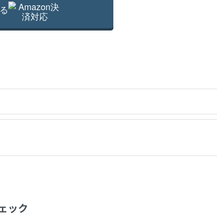
る
ェック