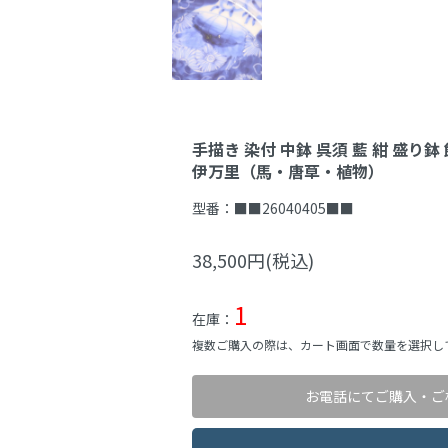
手描き 染付 中鉢 呉須 藍 紺 盛り鉢
伊万里（馬・唐草・植物）
型番：
■■26040405■■
38,500円(税込)
1
在庫：
複数ご購入の際は、カート画面で数量を選択し
お電話にてご購入・ご