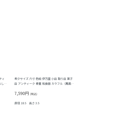
ティ
希少サイズ 六寸 色絵 伊万里 小皿 取り皿 菓子
なし
皿 アンティーク 骨董 和食器 カラフル（鳳凰・
尾長鳥・橘・瓢箪・松・菱）
7,590円
(税込)
直径 18.5 高さ 3.5