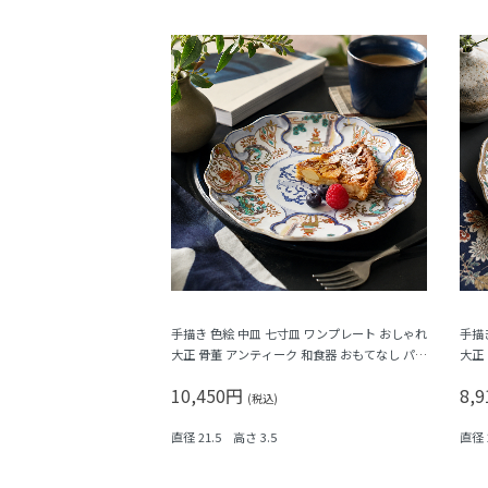
手描き 色絵 中皿 七寸皿 ワンプレート おしゃれ
手描
大正 骨董 アンティーク 和食器 おもてなし パス
大正
テル（唐花・唐草・鳳凰・立湧・盆栽？）
竹梅
10,450円
8,
(税込)
直径 21.5 高さ 3.5
直径 