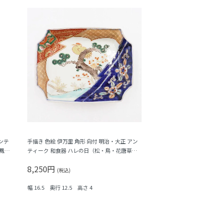
ンテ
手描き 色絵 伊万里 角形 向付 明治・大正 アン
鳳
ティーク 和食器 ハレの日（松・鳥・花唐草・
菱・シダ）
8,250円
(税込)
幅 16.5 奥行 12.5 高さ 4