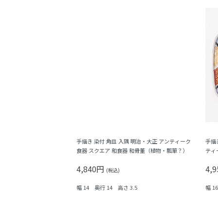
手描き 染付 角皿 入隅 明治・大正 アンティーク
手描
食器 スクエア 和食器 和骨董（植物・瓢箪？）
ティ
子・
4,840円
4,
(税込)
幅 14 奥行 14 高さ 3.5
幅 1