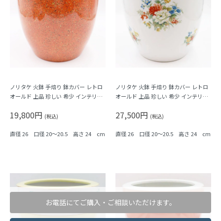
ノリタケ 火鉢 手焙り 鉢カバー レトロ
ノリタケ 火鉢 手焙り 鉢カバー レトロ
オールド 上品 珍しい 希少 インテリア
オールド 上品 珍しい 希少 インテリア
アンティーク（朱色地・カラフルドッ
アンティーク（カラフル小花）
19,800円
27,500円
ト）
(税込)
(税込)
直径 26 口径 20～20.5 高さ 24 cm
直径 26 口径 20～20.5 高さ 24 cm
お電話にてご購入・ご相談いただけます。