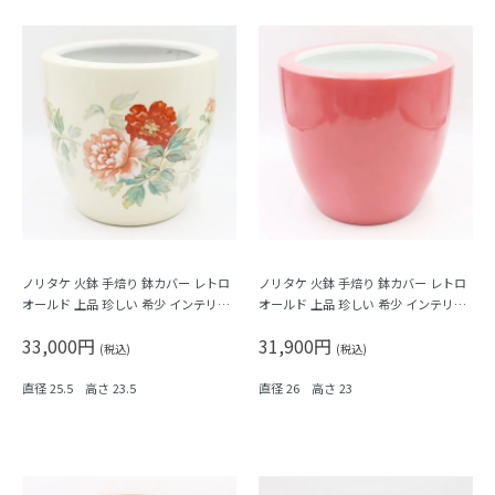
ノリタケ 火鉢 手焙り 鉢カバー レトロ
ノリタケ 火鉢 手焙り 鉢カバー レトロ
オールド 上品 珍しい 希少 インテリア
オールド 上品 珍しい 希少 インテリア
アンティーク クリーム色（牡丹・花）
アンティーク コーラルピンク ローズ
33,000円
31,900円
ピンク 珊瑚色 桃色
(税込)
(税込)
直径 25.5 高さ 23.5
直径 26 高さ 23