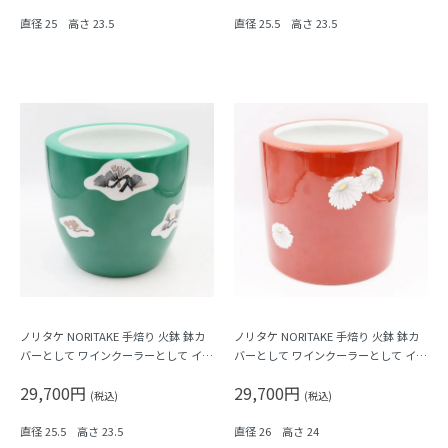
直径 25 高さ 23.5
直径 25.5 高さ 23.5
ノリタケ NORITAKE 手焙り 火鉢 鉢カ
ノリタケ NORITAKE 手焙り 火鉢 鉢カ
バーとして ワインクーラーとして イン
バーとして ワインクーラーとして イン
テリア おしゃれ レトロ モダン 昭和 ア
テリア おしゃれ レトロ モダン 昭和 ア
29,700円
29,700円
ンティーク 和骨董（グリーン・松）
ンティーク 和骨董（赤地に白小菊）
(税込)
(税込)
直径 25.5 高さ 23.5
直径 26 高さ 24