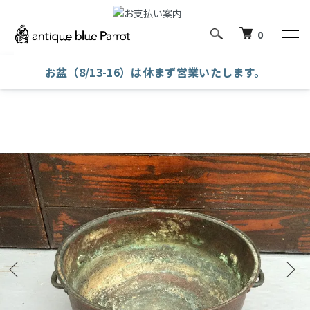
0
お盆（8/13-16）は休まず営業いたします。
ホーム
火鉢
火鉢（その他）