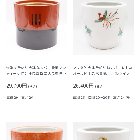
漆塗り 手焙り 火鉢 鉢カバー 骨董 アン
ノリタケ 火鉢 手焙り 鉢カバー レトロ
ティーク 民芸 小民具 町屋 古民家 日本
オールド 上品 高貴 珍しい 希少 インテ
の道具 和モダン
リア アンティーク（鳳凰・桐）
29,700円
26,400円
(税込)
(税込)
直径 29 高さ 26
直径 26 口径 20～20.5 高さ 24 底の
直径 17.5～18 cm