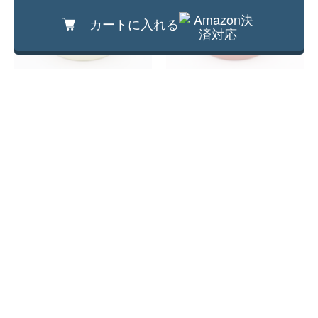
カートに入れる
ノリタケ 火鉢 手焙り 鉢カバー レトロ
ノリタケ 火鉢 手焙り 鉢カバー レトロ
オールド 上品 珍しい 希少 インテリア
オールド 上品 珍しい 希少 インテリア
アンティーク(クリーム地・エメラルド
アンティーク（レッドグラデーショ
22,000円
19,800円
グリーン)
ン）
(税込)
(税込)
直径 26 口径 20～20.5 高さ 24 cm
直径 26 口径 20～20.5 高さ 24 cm