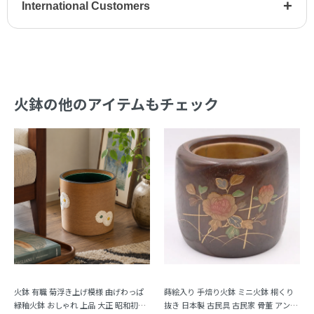
+
International Customers
火鉢の他のアイテムもチェック
火鉢 有職 菊浮き上げ模様 曲げわっぱ
蒔絵入り 手焙り火鉢 ミニ火鉢 桐くり
緑釉火鉢 おしゃれ 上品 大正 昭和初期
抜き 日本製 古民具 古民家 骨董 アンテ