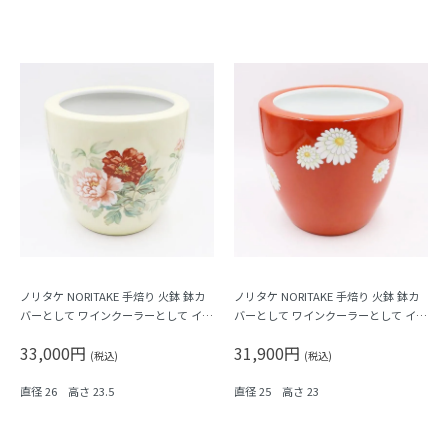
ノリタケ NORITAKE 手焙り 火鉢 鉢カ
ノリタケ NORITAKE 手焙り 火鉢 鉢カ
バーとして ワインクーラーとして イン
バーとして ワインクーラーとして イン
テリア おしゃれ レトロ モダン 昭和 ア
テリア おしゃれ レトロ モダン 昭和 ア
33,000円
31,900円
ンティーク 和骨董（クリーム地に牡
ンティーク 和骨董（赤地に白小菊）
(税込)
(税込)
丹）
直径 26 高さ 23.5
直径 25 高さ 23