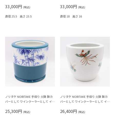
日本の文様
ィーク 鉢カバー 大正時代 木の温もり
33,000円
33,000円
ナチュラル 素朴
(税込)
(税込)
直径 25.5 高さ 23.5
直径 18 高さ 16
ノリタケ NORITAKE 手焙り 火鉢 鉢カ
ノリタケ NORITAKE 手焙り 火鉢 鉢カ
バーとして ワインクーラーとして イン
バーとして ワインクーラーとして イン
テリア おしゃれ レトロ モダン 昭和 ア
テリア おしゃれ レトロ モダン 昭和 ア
25,300円
26,400円
ンティーク 和骨董（ブルー・竹・笹）
ンティーク 和骨董（鳳凰）
(税込)
(税込)