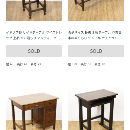
イギリス製 サイドテーブル ツイストレ
希少サイズ 長机 木製テーブル 作業台
ッグ 上品 木の温もり アンティーク イ
木のぬくもり シンプル ナチュラル 日
ンテリア おしゃれ エレガント クラシ
本製
ック
SOLD
SOLD
幅 48 奥行 47 高さ 72
幅 182 奥行 59 高さ 70