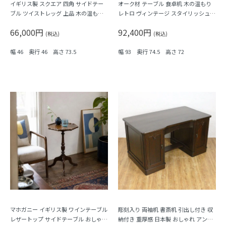
イギリス製 スクエア 四角 サイドテー
オーク材 テーブル 食卓机 木の温もり
ブル ツイストレッグ 上品 木の温もり
レトロ ヴィンテージ スタイリッシュ
アンティーク インテリア おしゃれ エ
ミニマルデザイン シンプル
66,000円
92,400円
レガント クラシック
(税込)
(税込)
幅 46 奥行 46 高さ 73.5
幅 93 奥行 74.5 高さ 72
マホガニー イギリス製 ワインテーブル
彫刻入り 両袖机 書斎机 引出し付き 収
レザートップ サイドテーブル おしゃれ
納付き 重厚感 日本製 おしゃれ アンテ