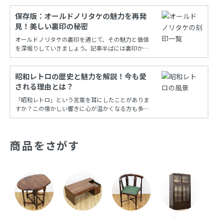
保存版：オールドノリタケの魅力を再発
見！美しい裏印の秘密
オールドノリタケの裏印を通じて、その魅力と価値
を深堀りしていきましょう。記事半ばには裏印から
年代を調べることができる保存版一覧もあります！
昭和レトロの歴史と魅力を解説！今も愛
される理由とは？
「昭和レトロ」という言葉を耳にしたことがありま
すか？この懐かしい響きに心が温かくなる方も多い
でしょう。昭和時代の風情を再現し、今も多くの
人々に愛され続けるこの文化は、古き良き時代への
憧れと共に、日常の中に特別な彩りを添えてくれま
商品をさがす
す。