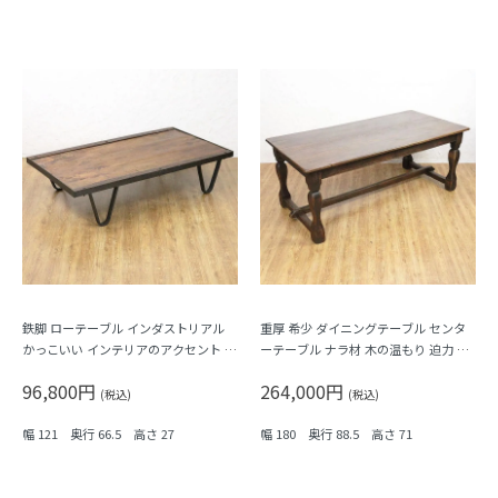
鉄脚 ローテーブル インダストリアル
重厚 希少 ダイニングテーブル センタ
かっこいい インテリアのアクセント ア
ーテーブル ナラ材 木の温もり 迫力 ア
ンティーク ヴィンテージ
ンティーク家具 机 6人がけ
96,800円
264,000円
(税込)
(税込)
幅 121 奥行 66.5 高さ 27
幅 180 奥行 88.5 高さ 71