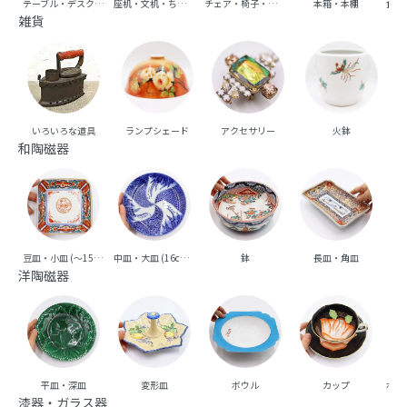
テーブル・デスク・机
座机・文机・ちゃぶ台
チェア・椅子・ベンチ・ソファ
本箱・本棚
食器
雑貨
いろいろな道具
ランプシェード
アクセサリー
火鉢
和陶磁器
豆皿・小皿 (～15cm台)
中皿・大皿 (16cm台～)
鉢
長皿・角皿
向
洋陶磁器
平皿・深皿
変形皿
ボウル
カップ
ポッ
漆器・ガラス器