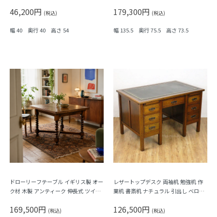
インテリア 英国 アンティーク
ィークデスク
46,200円
179,300円
(税込)
(税込)
幅 40 奥行 40 高さ 54
幅 135.5 奥行 75.5 高さ 73.5
ドローリーフテーブル イギリス製 オー
レザートップデスク 両袖机 勉強机 作
ク材 木製 アンティーク 伸長式 ツイス
業机 書斎机 ナチュラル 引出し ベロ付
トレッグ
き 収納付き 日本製 おしゃれ
169,500円
126,500円
(税込)
(税込)