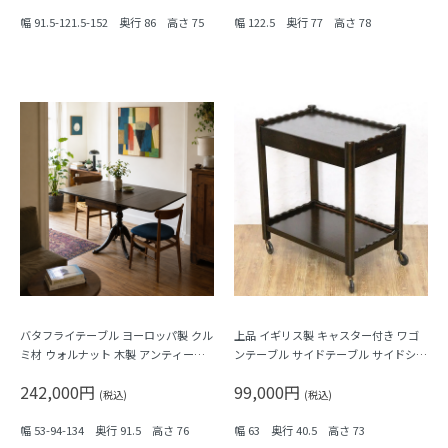
幅 91.5-121.5-152 奥行 86 高さ 75
幅 122.5 奥行 77 高さ 78
バタフライテーブル ヨーロッパ製 クル
上品 イギリス製 キャスター付き ワゴ
ミ材 ウォルナット 木製 アンティーク
ンテーブル サイドテーブル サイドシェ
伸長式
ルフ 木製 アンティーク
242,000円
99,000円
(税込)
(税込)
幅 53-94-134 奥行 91.5 高さ 76
幅 63 奥行 40.5 高さ 73