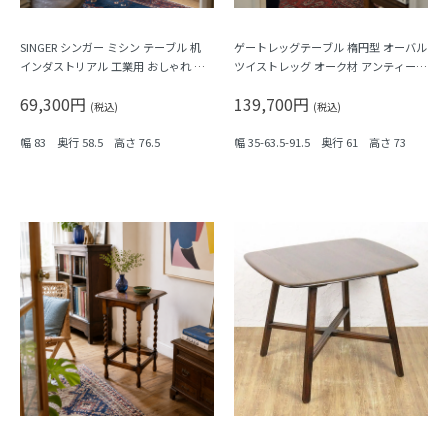
SINGER シンガー ミシン テーブル 机
ゲートレッグテーブル 楕円型 オーバル
インダストリアル 工業用 おしゃれ 一
ツイストレッグ オーク材 アンティーク
枚板 天然木 アンティーク
イギリス製 伝統的 クラシック
69,300円
139,700円
(税込)
(税込)
幅 83 奥行 58.5 高さ 76.5
幅 35-63.5-91.5 奥行 61 高さ 73