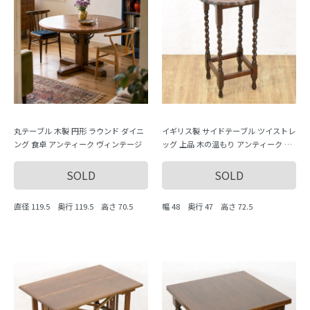
丸テーブル 木製 円形 ラウンド ダイニ
イギリス製 サイドテーブル ツイストレ
ング 食卓 アンティーク ヴィンテージ
ッグ 上品 木の温もり アンティーク イ
ンテリア おしゃれ エレガント クラシ
ック
SOLD
SOLD
直径 119.5 奥行 119.5 高さ 70.5
幅 48 奥行 47 高さ 72.5