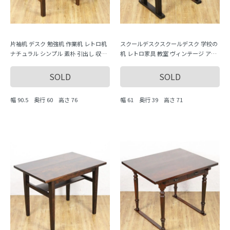
片袖机 デスク 勉強机 作業机 レトロ机
スクールデスクスクールデスク 学校の
ナチュラル シンプル 素朴 引出し 収納
机 レトロ家具 教室 ヴィンテージ アン
付き 日本製 おしゃれ
ティーク 日本製 子供 かわいい 小ぶり
SOLD
SOLD
幅 90.5 奥行 60 高さ 76
幅 61 奥行 39 高さ 71