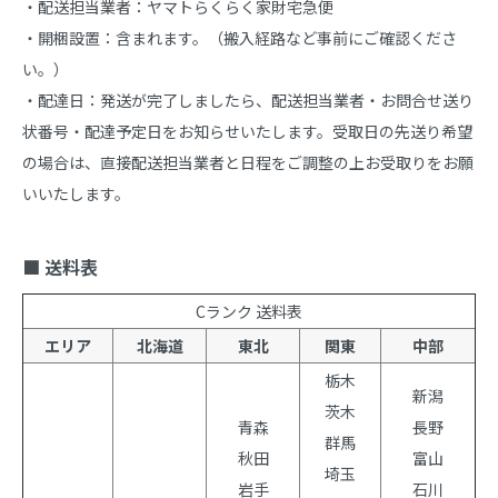
・配送担当業者：ヤマトらくらく家財宅急便

・開梱設置：含まれます。（搬入経路など事前にご確認くださ
い。）

・配達日：発送が完了しましたら、配送担当業者・お問合せ送り
状番号・配達予定日をお知らせいたします。受取日の先送り希望
の場合は、直接配送担当業者と日程をご調整の上お受取りをお願
いいたします。

■ 送料表
Cランク 送料表
エリア
北海道
東北
関東
中部
栃木
新潟
茨木
青森
長野
群馬
秋田
富山
埼玉
岩手
石川