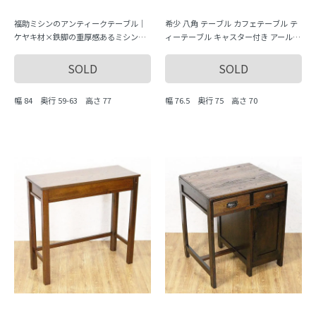
福助ミシンのアンティークテーブル｜
希少 八角 テーブル カフェテーブル テ
ケヤキ材×鉄脚の重厚感あるミシン台
ィーテーブル キャスター付き アール・
（FUKUSUKE）
デコ 洋館風 大正ロマン クルミ材 ウォ
ルナット材
SOLD
SOLD
幅 84 奥行 59-63 高さ 77
幅 76.5 奥行 75 高さ 70