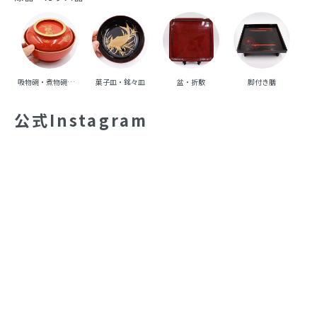
吸物碗・煮物碗・丼碗
菓子皿・銘々皿
盆・折敷
脚付き膳
重
公式Instagram