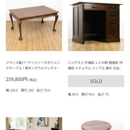
フランス製パーケットリーのダイニン
ミニデスク 片袖机 レトロ机 勉強机 作
グテーブル｜寄木×ボウルアンドクロ
業机 ナチュラル シンプル 素朴 引出し
ウ脚
収納付き 日本製 おしゃれ
239,800円
(税込)
SOLD
幅 150.5 奥行 100 高さ 76.5
幅 90.5 奥行 59.5 高さ 75