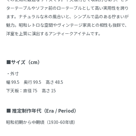
ターテーブルやソファ前のローテーブルとして高い実用性を誇り
ます。ナチュラルな木の風合いと、シンプルで品のある佇まいが
魅力。昭和レトロな空間やヴィンテージ家具との相性も抜群で、
洋室を上質に演出するアンティークアイテムです。

■サイズ（cm）
・外寸

幅 99.5　奥行 99.5　高さ 48.5

下天板：直径 75　高さ 15

■ 推定制作年代（Era / Period）
昭和初期から中期頃（1930-60年頃）
