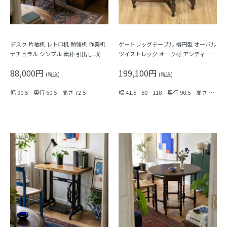
デスク 片袖机 レトロ机 勉強机 作業机
ゲートレッグテーブル 楕円型 オーバル
ナチュラル シンプル 素朴 引出し 収納
ツイストレッグ オーク材 アンティーク
付き 日本製 おしゃれ
イギリス製 伝統的 クラシック
88,000円
199,100円
(税込)
(税込)
幅 90.5 奥行 60.5 高さ 72.5
幅 41.5 - 80 - 118 奥行 90.5 高さ 73.
5