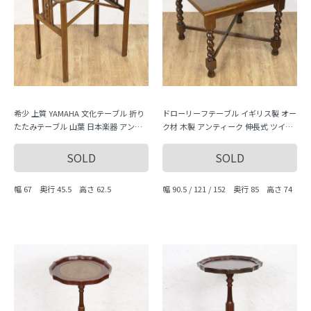
希少 上質 YAMAHA 文化テーブル 折り
ドローリーフテーブル イギリス製 オー
たたみテーブル 山葉 日本楽器 アンテ
ク材 木製 アンティーク 伸長式 ツイス
ィーク家具 大正ロマン 昭和レトロ
トレッグ
SOLD
SOLD
幅 67 奥行 45.5 高さ 62.5
幅 90.5 / 121 / 152 奥行 85 高さ 74