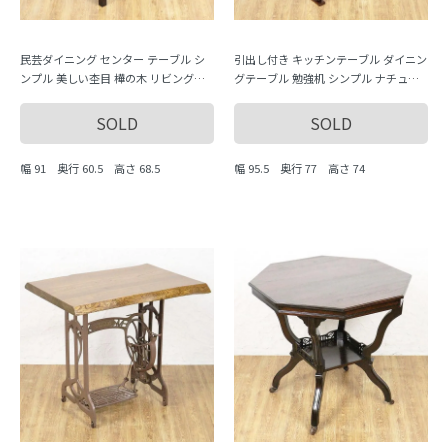
民芸ダイニング センター テーブル シ
引出し付き キッチンテーブル ダイニン
ンプル 美しい杢目 樺の木 リビングル
グテーブル 勉強机 シンプル ナチュラ
ーム 日本製 昭和
ル 素朴 かわいい 木の温もり 大正・昭
和
SOLD
SOLD
幅 91 奥行 60.5 高さ 68.5
幅 95.5 奥行 77 高さ 74