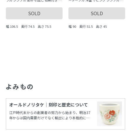
ラル シンプル 素朴 引出し 収納付き 日
ーテーブル 洋室 リビング シンプル カ
本製 おしゃれ
バ材
SOLD
SOLD
幅 106.5 奥行 74.5 高さ 75.5
幅 90 奥行 51.5 高さ 45
よみもの
オールドノリタケ｜刻印と歴史について
江戸時代末からの創業者の努力から始まり、明治37
年からは国内需要だけでなく輸出により本格的に栄
えたノリタケカンパニーリミテド(旧 日本陶器)。