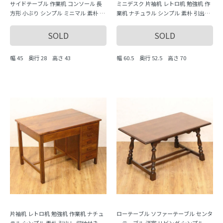
サイドテーブル 作業机 コンソール 長
ミニデスク 片袖机 レトロ机 勉強机 作
方形 小ぶり シンプル ミニマル 素朴 ア
業机 ナチュラル シンプル 素朴 引出し
ンティーク ヴィンテージ インダストリ
収納付き 日本製 おしゃれ
アル
SOLD
SOLD
幅 45 奥行 28 高さ 43
幅 60.5 奥行 52.5 高さ 70
片袖机 レトロ机 勉強机 作業机 ナチュ
ローテーブル ソファーテーブル センタ